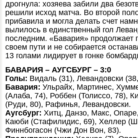
дрогнула: хозяева забили два безот
решили исход матча. Во второй пол
прибавила и могла делать счет намн
вылилось в единственный гол Леван
последним. «Бавария» продолжает г
своем пути и не собирается останав
13 голами лидирует в гонке бомбард
БАВАРИЯ – АУГСБУРГ – 3:0
Голы:
Видаль (31), Левандовски (38,
Бавария:
Ульрайх, Мартинес, Хумме
(Алаба, 74), Роббен (Толиссо, 78), 
(Руди, 80), Рафинья, Левандовски.
Аугсбург:
Хитц, Данзо, Макс, Опаре,
Каюби (Стафилидис, 69), Хеллер (Шм
Финнбогасон (Чжи Дон Вон, 83).