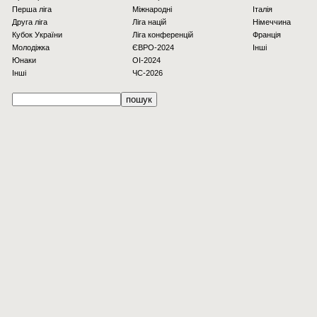
Перша ліга
Міжнародні
Італія
Друга ліга
Ліга націй
Німеччина
Кубок України
Ліга конференцій
Франція
Молодіжка
ЄВРО-2024
Інші
Юнаки
OI-2024
Інші
ЧС-2026