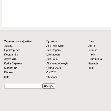
Українcький футбол
Турніри
Ліги
Збірна
Ліга чемпіонів
Англія
Прем'єр-ліга
Ліга Європи
Іспанія
Перша ліга
Міжнародні
Італія
Друга ліга
Ліга націй
Німеччина
Кубок України
Ліга конференцій
Франція
Молодіжка
ЄВРО-2024
Інші
Юнаки
OI-2024
Інші
ЧС-2026