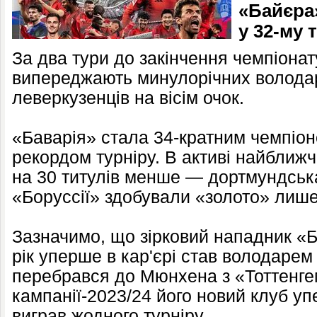
«Байєра»
у 32-му т
За два тури до закінчення чемпіона
випереджають минулорічних володар
леверкузенців на вісім очок.
«Баварія» стала 34-кратним чемпіон
рекордом турніру. В активі найближ
на 30 титулів менше — дортмундськ
«Боруссії» здобували «золото» лише 
Зазначимо, що зірковий нападник «Ба
рік уперше в кар'єрі став володарем
перебрався до Мюнхена з «Тоттенгем
кампанії-2023/24 його новий клуб уп
виграв жодного турніру.