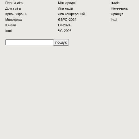
Перша ліга
Міжнародні
Італія
Друга ліга
Ліга націй
Німеччина
Кубок України
Ліга конференцій
Франція
Молодіжка
ЄВРО-2024
Інші
Юнаки
OI-2024
Інші
ЧС-2026