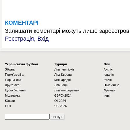
КОМЕНТАРІ
Залишати коментарі можуть лише зареєстрова
Реєстрація
,
Вхід
Українcький футбол
Турніри
Ліги
Збірна
Ліга чемпіонів
Англія
Прем'єр-ліга
Ліга Європи
Іспанія
Перша ліга
Міжнародні
Італія
Друга ліга
Ліга націй
Німеччина
Кубок України
Ліга конференцій
Франція
Молодіжка
ЄВРО-2024
Інші
Юнаки
OI-2024
Інші
ЧС-2026