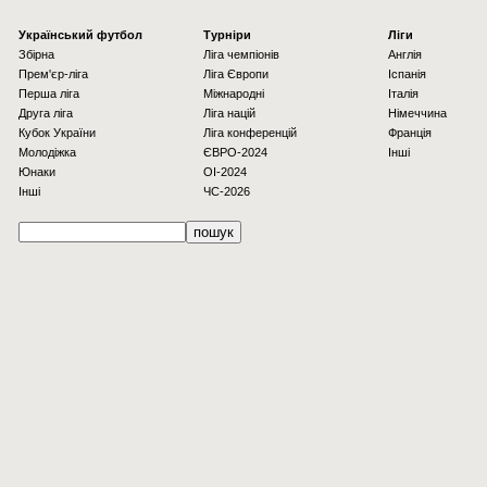
Українcький футбол
Турніри
Ліги
Збірна
Ліга чемпіонів
Англія
Прем'єр-ліга
Ліга Європи
Іспанія
Перша ліга
Міжнародні
Італія
Друга ліга
Ліга націй
Німеччина
Кубок України
Ліга конференцій
Франція
Молодіжка
ЄВРО-2024
Інші
Юнаки
OI-2024
Інші
ЧС-2026