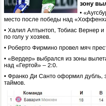
зону вы
• «Аугсб
место после победы над «Хоффенха
• Халил Алтынтоп, Тобиас Вернер и
по голу у хозяев.
• Роберто Фирмино провел мяч прес
• «Вердер» выбрался из зоны вылет
над «Гертой» – 2:0.
• Франко Ди Санто оформил дубль, з
таймов.