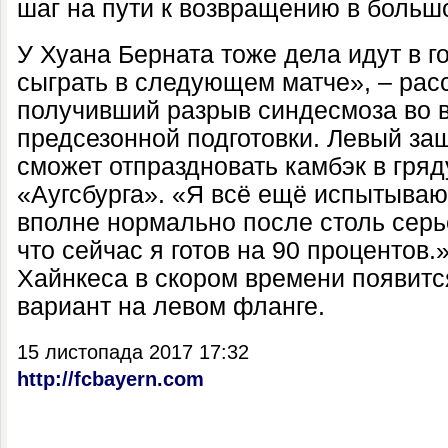
шаг на пути к возвращению в больш
У Хуана Берната тоже дела идут в г
сыграть в следующем матче», – рас
получивший разрыв синдесмоза во 
предсезонной подготовки. Левый защ
сможет отпраздновать камбэк в гря
«Аугсбурга». «Я всё ещё испытываю
вполне нормально после столь серь
что сейчас я готов на 90 процентов
Хайнкеса в скором времени появит
вариант на левом фланге.
15 листопада 2017 17:32
http://fcbayern.com