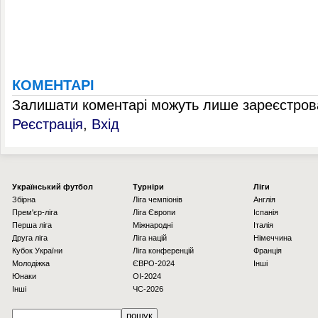
КОМЕНТАРІ
Залишати коментарі можуть лише зареєстрова
Реєстрація
,
Вхід
Українcький футбол
Турніри
Ліги
Збірна
Ліга чемпіонів
Англія
Прем'єр-ліга
Ліга Європи
Іспанія
Перша ліга
Міжнародні
Італія
Друга ліга
Ліга націй
Німеччина
Кубок України
Ліга конференцій
Франція
Молодіжка
ЄВРО-2024
Інші
Юнаки
OI-2024
Інші
ЧС-2026