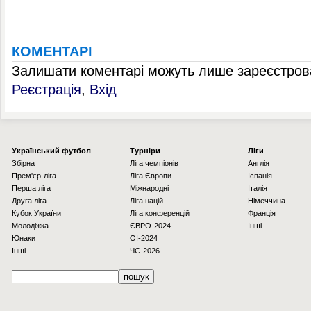
КОМЕНТАРІ
Залишати коментарі можуть лише зареєстрова
Реєстрація
,
Вхід
Українcький футбол
Турніри
Ліги
Збірна
Ліга чемпіонів
Англія
Прем'єр-ліга
Ліга Європи
Іспанія
Перша ліга
Міжнародні
Італія
Друга ліга
Ліга націй
Німеччина
Кубок України
Ліга конференцій
Франція
Молодіжка
ЄВРО-2024
Інші
Юнаки
OI-2024
Інші
ЧС-2026