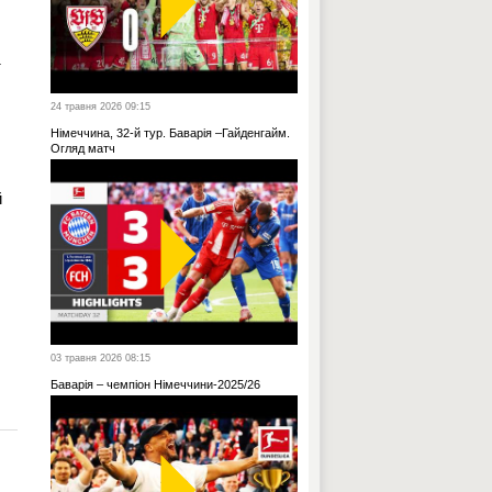
т
24 травня 2026 09:15
Німеччина, 32-й тур. Баварія –Гайденгайм.
Огляд матч
й
03 травня 2026 08:15
Баварія – чемпіон Німеччини-2025/26