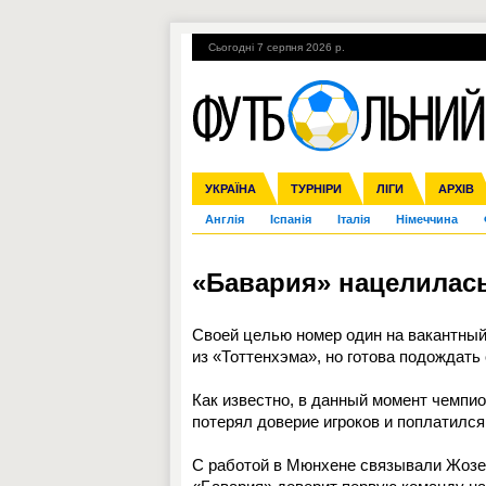
Сьогодні 7 серпня 2026 р.
Гарячі теми
УПЛ, 1-й тур
ВІЙНА
УКРАЇНА
Збірна
Ліга чемпіонів
ЧС-2014
Прем'єр-ліга
ЄВРО-2016
ТУРНІРИ
Ліга Європи
Росія
Перша ліга
ЛІГИ
Міжнародні
Кубок ко
АРХІВ
Дру
Англія
Іспанія
Італія
Німеччина
«Бавария» нацелилась
Своей целью номер один на вакантный
из «Тоттенхэма», но готова подождать
Как известно, в данный момент чемпи
потерял доверие игроков и поплатился
С работой в Мюнхене связывали Жозе М