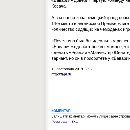
«Бавария» доверит первую команду на
Ковача.
А в конце сезона немецкий гранд попы
14-е место в английской Премьер-лиге 
количество сидящих на чемоданах игр
«Почеттино был бы идеальным решение
«Бавария» сделает все возможное, что
сделать «Реал» и «Манчестер Юнайтед
вариант, но он в приоритете у «Бавари
12 листопада 2019 17:17
http://fapl.ru
КОМЕНТАРІ
Залишати коментарі можуть лише зареєстрован
Реєстрація
,
Вхід