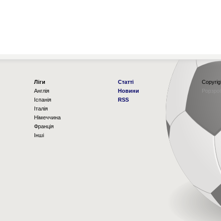
Ліги
Статті
Copyrig
Англія
Новини
Рорзро
Іспанія
RSS
Італія
Німеччина
Франція
Інші