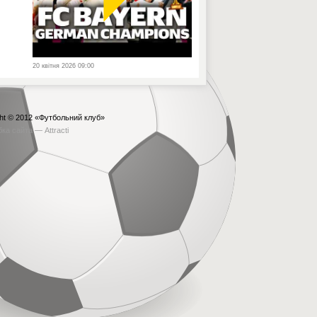
20 квітня 2026 09:00
ht © 2012
«Футбольний клуб»
бка сайта —
Attracti