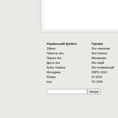
Українcький футбол
Турніри
Збірна
Ліга чемпіонів
Прем'єр-ліга
Ліга Європи
Перша ліга
Міжнародні
Друга ліга
Ліга націй
Кубок України
Ліга конференцій
Молодіжка
ЄВРО-2024
Юнаки
OI-2024
Інші
ЧС-2026