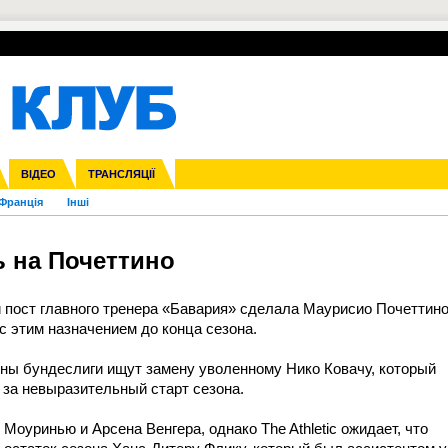
УПЛ-ПЕРЕХОДИ
СКРИЖАЛІ
ЄВРОКУБКИ
Зол
нфедерацій
га ліга
ВІДЕО
Ліга націй
Кубок України
ЧЄ-2015 (U-21)
ТРАНСЛЯЦІЇ
Ліга конференцій
Молодіжка
Копа Америка
ЄВРО-2024
Юнаки
ЧС-2018
Інші
OI-2024
ЄВРО-2020
ЧС-2026
Ч
Франція
Інші
 на Почеттино
 пост главного тренера «Бавария» сделала Маурисио Почеттин
 с этим назначением до конца сезона.
оны бундеслиги ищут замену уволенному Нико Ковачу, который
 за невыразительный старт сезона.
оуринью и Арсена Венгера, однако The Athletic ожидает, что