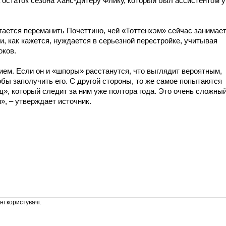
 остаток сезона Ханс-Дитеру Флику, который был ассистентом у
тается переманить Почеттино, чей «Тоттенхэм» сейчас занимае
и, как кажется, нуждается в серьезной перестройке, учитывая
оков.
м. Если он и «шпоры» расстанутся, что выглядит вероятным,
бы заполучить его. С другой стороны, то же самое попытаются
», который следит за ним уже полтора года. Это очень сложны
и», – утверждает источник.
і користувачі.