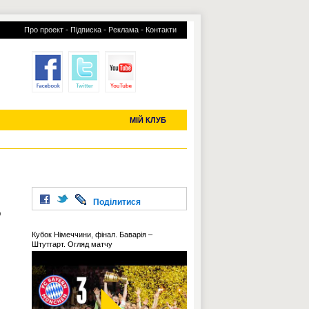
-
-
-
Про проект
Підписка
Реклама
Контакти
отий КЛУБ
УСІ ТРАНСФЕРИ
С-2019 (U-20)
ЧС-2022
МІЙ КЛУБ
Поділитися
о
Кубок Німеччини, фінал. Баварія –
Штутгарт. Огляд матчу