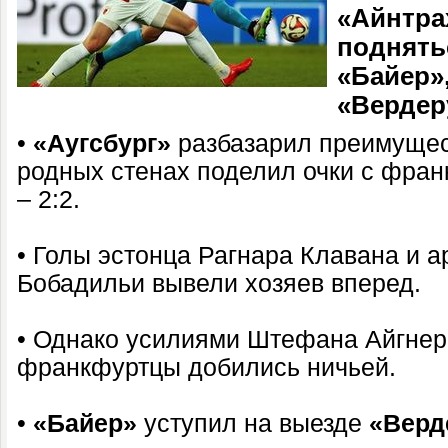
«Айнтра
поднятьс
«Байер»
«Вердер
•
«Аугсбург»
разбазарил преимущест
родных стенах поделил очки с фра
– 2:2.
• Голы эстонца Рагнара Клавана и а
Бобадильи вывели хозяев вперед.
• Однако усилиями Штефана Айгнер
франкфуртцы добились ничьей.
•
«Байер»
уступил на выезде
«Верд