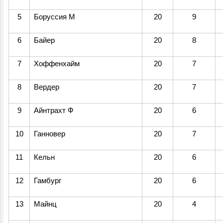
5
Боруссия М
20
9
6
Байер
20
8
7
Хоффенхайм
20
7
8
Вердер
20
7
9
Айнтрахт Ф
20
6
10
Ганновер
20
7
11
Кельн
20
6
12
Гамбург
20
6
13
Майнц
20
4