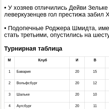
• У хозяев отличились Дейви Зельке
леверкузенцев гол престижа забил 
• Подопечные Роджера Шмидта, им
стать третьими, опустились на шест
Турнирная таблица
М
Клуб
И
В
1
Бавария
20
15
2
Вольфсбург
20
12
3
Шальке
20
10
4
Аугсбург
20
11