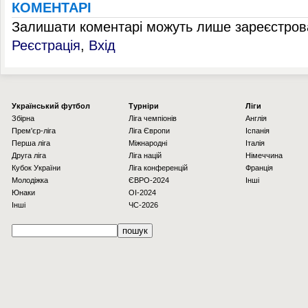
КОМЕНТАРІ
Залишати коментарі можуть лише зареєстрова
Реєстрація
,
Вхід
Українcький футбол
Турніри
Ліги
Збірна
Ліга чемпіонів
Англія
Прем'єр-ліга
Ліга Європи
Іспанія
Перша ліга
Міжнародні
Італія
Друга ліга
Ліга націй
Німеччина
Кубок України
Ліга конференцій
Франція
Молодіжка
ЄВРО-2024
Інші
Юнаки
OI-2024
Інші
ЧС-2026