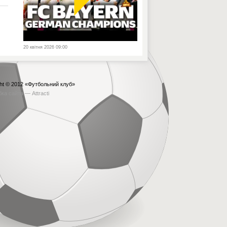
20 квітня 2026 09:00
ht © 2012
«Футбольний клуб»
бка сайта —
Attracti