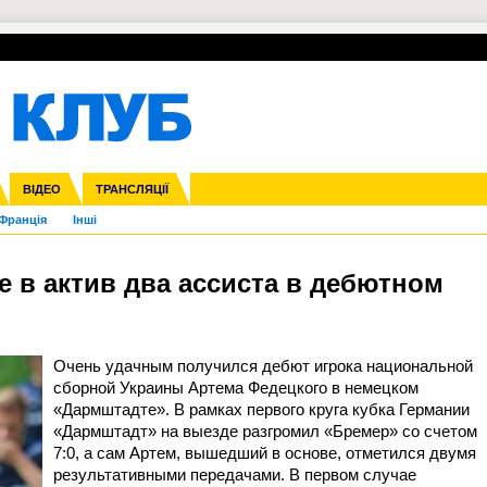
УПЛ-ПЕРЕХОДИ
СКРИЖАЛІ
ЄВРОКУБКИ
Зол
нфедерацій
га ліга
ВІДЕО
Ліга націй
Кубок України
ЧЄ-2015 (U-21)
ТРАНСЛЯЦІЇ
Ліга конференцій
Молодіжка
Копа Америка
ЄВРО-2024
Юнаки
ЧС-2018
Інші
OI-2024
ЄВРО-2020
ЧС-2026
Ч
Франція
Інші
е в актив два ассиста в дебютном
Очень удачным получился дебют игрока национальной
сборной Украины Артема Федецкого в немецком
«Дармштадте». В рамках первого круга кубка Германии
«Дармштадт» на выезде разгромил «Бремер» со счетом
7:0, а сам Артем, вышедший в основе, отметился двумя
результативными передачами. В первом случае