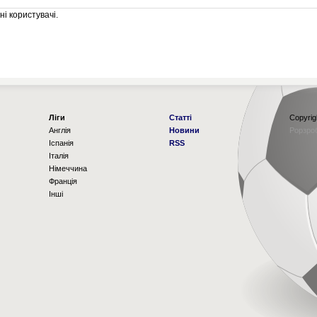
і користувачі.
Ліги
Статті
Copyrig
Англія
Новини
Рорзро
Іспанія
RSS
Італія
Німеччина
Франція
Інші