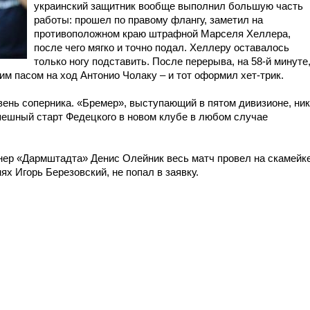
украинский защитник вообще выполнил большую часть
работы: прошел по правому флангу, заметил на
противоположном краю штрафной Марселя Хеллера,
после чего мягко и точно подал. Хеллеру оставалось
только ногу подставить. После перерыва, на 58-й минуте
м пасом на ход Антонио Чолаку – и тот оформил хет-трик.
вень соперника. «Бремер», выступающий в пятом дивизионе, ни
пешный старт Федецкого в новом клубе в любом случае
онер «Дармштадта» Денис Олейник весь матч провел на скамейк
ях Игорь Березовский, не попал в заявку.