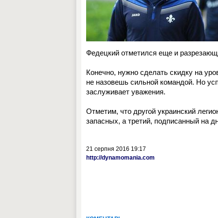
Федецкий отметился еще и разрезающи
Конечно, нужно сделать скидку на уро
не назовешь сильной командой. Но ус
заслуживает уважения.
Отметим, что другой украинский леги
запасных, а третий, подписанный на дн
21 серпня 2016 19:17
http://dynamomania.com