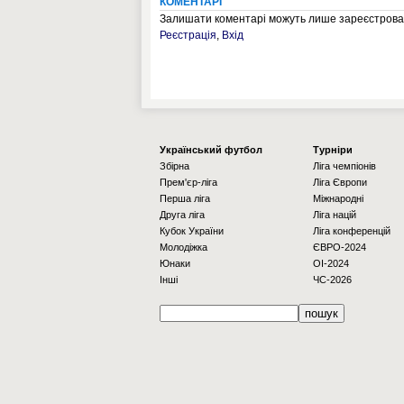
КОМЕНТАРІ
Залишати коментарі можуть лише зареєстрован
Реєстрація
,
Вхід
Українcький футбол
Турніри
Збірна
Ліга чемпіонів
Прем'єр-ліга
Ліга Європи
Перша ліга
Міжнародні
Друга ліга
Ліга націй
Кубок України
Ліга конференцій
Молодіжка
ЄВРО-2024
Юнаки
OI-2024
Інші
ЧС-2026