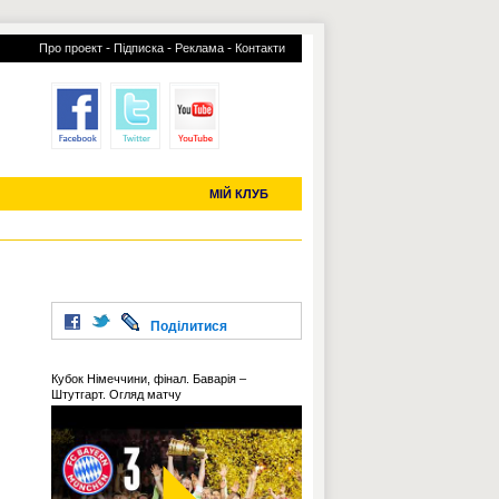
-
-
-
Про проект
Підписка
Реклама
Контакти
отий КЛУБ
УСІ ТРАНСФЕРИ
С-2019 (U-20)
ЧС-2022
МІЙ КЛУБ
Поділитися
Кубок Німеччини, фінал. Баварія –
Штутгарт. Огляд матчу