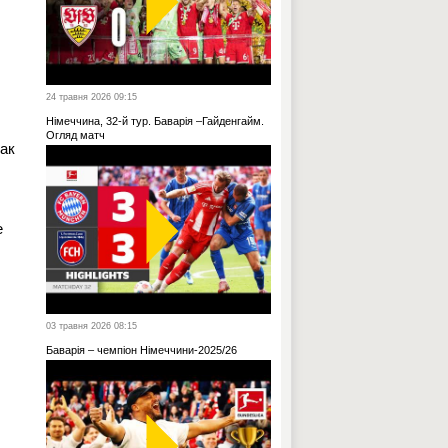
,
24 травня 2026 09:15
Німеччина, 32-й тур. Баварія –Гайденгайм.
Огляд матч
как
е
03 травня 2026 08:15
Баварія – чемпіон Німеччини-2025/26