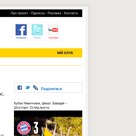
-
-
-
Про проект
Підписка
Реклама
Контакти
отий КЛУБ
УСІ ТРАНСФЕРИ
С-2019 (U-20)
ЧС-2022
МІЙ КЛУБ
Поділитися
с,
Кубок Німеччини, фінал. Баварія –
Штутгарт. Огляд матчу