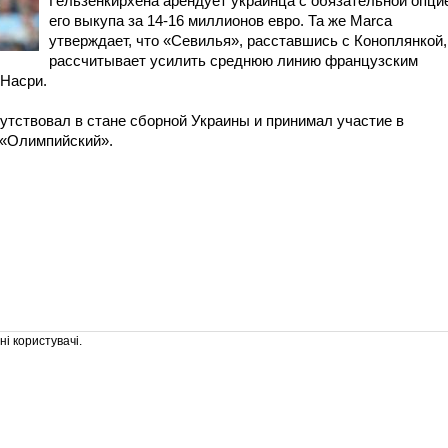
Гельзенкирхена арендует украинца с обязательной опци
его выкупа за 14-16 миллионов евро. Та же Marсa
утверждает, что «Севилья», расставшись с Коноплянкой,
рассчитывает усилить среднюю линию французским
Насри.
утствовал в стане сборной Украины и принимал участие в
 «Олимпийский».
і користувачі.