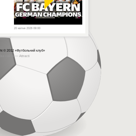
20 квітня 2026 09:00
ht © 2012
«Футбольний клуб»
бка сайта —
Attracti