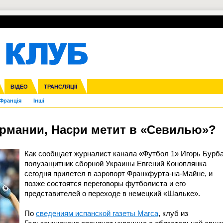
УПЛ-ПЕРЕХОДИ
СКРИЖАЛІ
ЄВРОКУБКИ
Зол
нфедерацій
га ліга
ВІДЕО
Ліга націй
Кубок України
ЧЄ-2015 (U-21)
ТРАНСЛЯЦІЇ
Ліга конференцій
Молодіжка
Копа Америка
ЄВРО-2024
Юнаки
ЧС-2018
Інші
OI-2024
ЄВРО-2020
ЧС-2026
Ч
Франція
Інші
ермании, Насри метит в «Севилью»?
Как сообщает журналист канала «Футбол 1» Игорь Бурба
полузащитник сборной Украины Евгений Коноплянка
сегодня прилетел в аэропорт Франкфурта-на-Майне, и
позже состоятся переговоры футболиста и его
представителей о переходе в немецкий «Шальке».
По
сведениям испанской газеты Marca
, клуб из