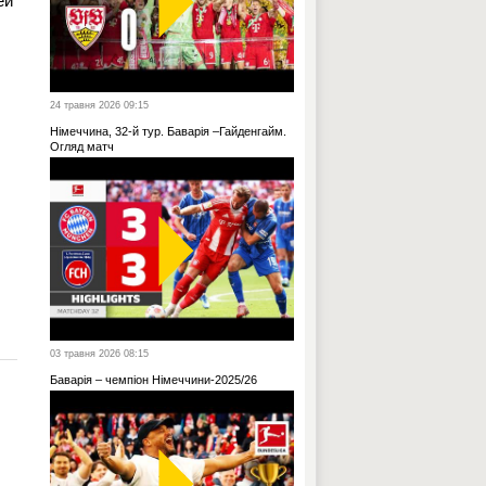
ей
24 травня 2026 09:15
Німеччина, 32-й тур. Баварія –Гайденгайм.
Огляд матч
03 травня 2026 08:15
Баварія – чемпіон Німеччини-2025/26