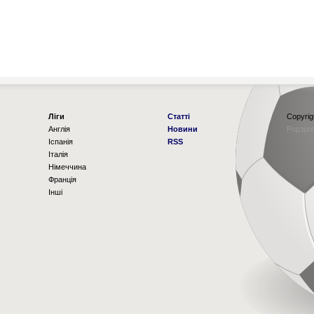
Ліги
Статті
Copyrig
Англія
Новини
Рорзро
Іспанія
RSS
Італія
Німеччина
Франція
Інші