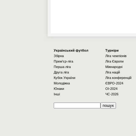
Українcький футбол
Турніри
Збірна
Ліга чемпіонів
Прем'єр-ліга
Ліга Європи
Перша ліга
Міжнародні
Друга ліга
Ліга націй
Кубок України
Ліга конференцій
Молодіжка
ЄВРО-2024
Юнаки
OI-2024
Інші
ЧС-2026