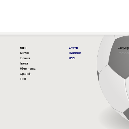
Ліги
Статті
Copyrig
Англія
Новини
Рорзро
Іспанія
RSS
Італія
Німеччина
Франція
Інші