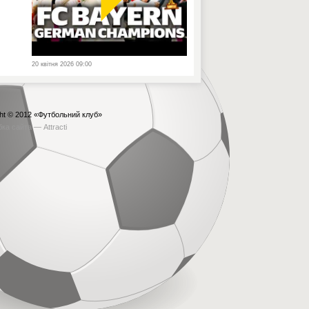
20 квітня 2026 09:00
ht © 2012
«Футбольний клуб»
бка сайта —
Attracti