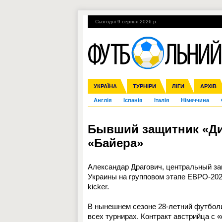
Сьогодні 9 серпня 2026 р.
Гарячі теми
УПЛ, 2-й тур
ВІЙНА
УКРАЇНА
Збірна
Ліга чемпіонів
ЧС-2014
Прем'єр-ліга
ЄВРО-2016
ТУРНІРИ
Ліга Європи
Росія
Перша ліга
ЛІГИ
Міжнародні
Кубок ко
АРХІВ
Дру
Англія
Іспанія
Італія
Німеччина
Бывший защитник «Ди
«Байера»
Александар Драгович, центральный за
Украины на групповом этапе ЕВРО-202
kicker.
В нынешнем сезоне 28-летний футболис
всех турнирах. Контракт австрийца с 