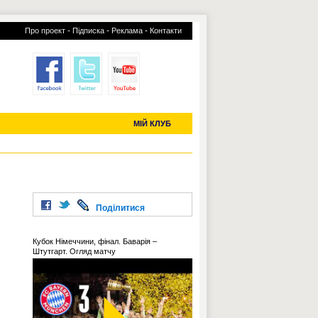
-
-
-
Про проект
Підписка
Реклама
Контакти
отий КЛУБ
УСІ ТРАНСФЕРИ
С-2019 (U-20)
ЧС-2022
МІЙ КЛУБ
Поділитися
Кубок Німеччини, фінал. Баварія –
Штутгарт. Огляд матчу