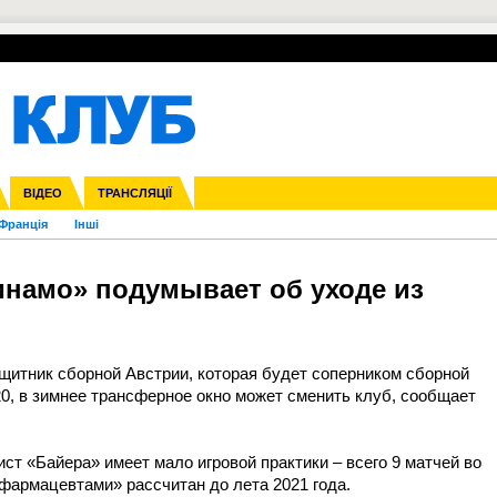
УПЛ-ПЕРЕХОДИ
СКРИЖАЛІ
ЄВРОКУБКИ
Зол
нфедерацій
га ліга
ВІДЕО
Ліга націй
Кубок України
ЧЄ-2015 (U-21)
ТРАНСЛЯЦІЇ
Ліга конференцій
Молодіжка
Копа Америка
ЄВРО-2024
Юнаки
ЧС-2018
Інші
OI-2024
ЄВРО-2020
ЧС-2026
Ч
Франція
Інші
намо» подумывает об уходе из
щитник сборной Австрии, которая будет соперником сборной
0, в зимнее трансферное окно может сменить клуб, сообщает
т «Байера» имеет мало игровой практики – всего 9 матчей во
«фармацевтами» рассчитан до лета 2021 года.