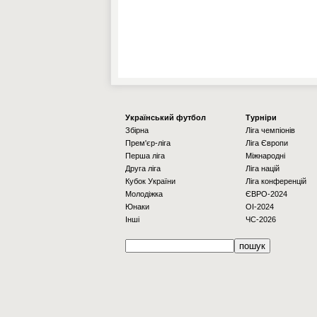
Українcький футбол
Турніри
Збірна
Ліга чемпіонів
Прем'єр-ліга
Ліга Європи
Перша ліга
Міжнародні
Друга ліга
Ліга націй
Кубок України
Ліга конференцій
Молодіжка
ЄВРО-2024
Юнаки
OI-2024
Інші
ЧС-2026