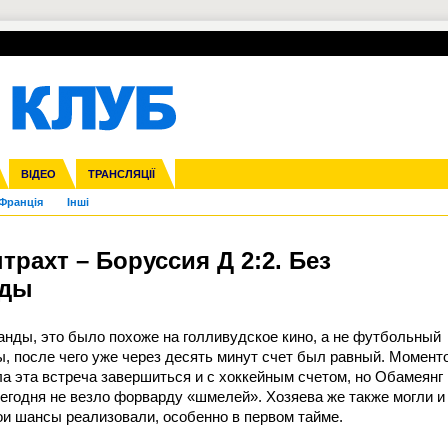
УПЛ-ПЕРЕХОДИ
СКРИЖАЛІ
ЄВРОКУБКИ
Зол
нфедерацій
га ліга
ВІДЕО
Ліга націй
Кубок України
ЧЄ-2015 (U-21)
ТРАНСЛЯЦІЇ
Ліга конференцій
Молодіжка
Копа Америка
ЄВРО-2024
Юнаки
ЧС-2018
Інші
OI-2024
ЄВРО-2020
ЧС-2026
Ч
Франція
Інші
трахт – Боруссия Д 2:2. Без
еды
анды, это было похоже на голливудское кино, а не футбольный
, после чего уже через десять минут счет был равный. Момент
ла эта встреча завершиться и с хоккейным счетом, но Обамеянг
сегодня не везло форварду «шмелей». Хозяева же также могли и
вои шансы реализовали, особенно в первом тайме.