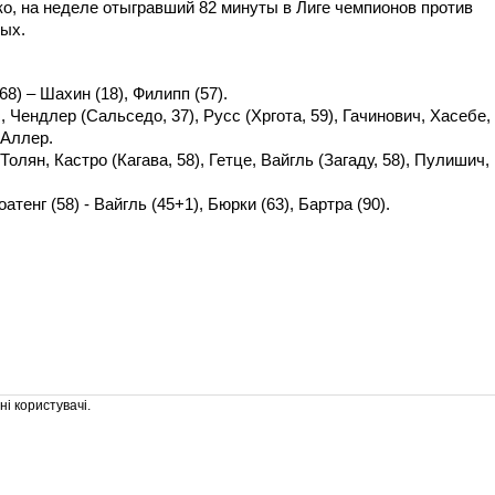
, на неделе отыгравший 82 минуты в Лиге чемпионов против
ых.
68) – Шахин (18), Филипп (57).
Чендлер (Сальседо, 37), Русс (Хргота, 59), Гачинович, Хасебе,
 Аллер.
олян, Кастро (Кагава, 58), Гетце, Вайгль (Загаду, 58), Пулишич,
атенг (58) - Вайгль (45+1), Бюрки (63), Бартра (90).
і користувачі.