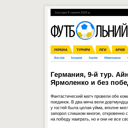
Сьогодні 9 серпня 2026 р.
Гарячі теми
УПЛ, 2-й тур
ВІЙНА
УКРАЇНА
Збірна
Ліга чемпіонів
ЧС-2014
Прем'єр-ліга
ЄВРО-2016
ТУРНІРИ
Ліга Європи
Росія
Перша ліга
ЛІГИ
Міжнародні
Кубок ко
АРХІВ
Дру
Англія
Іспанія
Італія
Німеччина
Германия, 9-й тур. Айн
Ярмоленко и без поб
Фантастический матч провели обе ком
поединок. В два мяча вели дортмундцы
у гостей была целая уйма, вполне мог
запорол слишком многое, откровенно 
на победу наиграть, но и они не все с