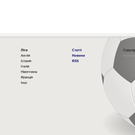
Ліги
Статті
Copyrig
Англія
Новини
Рорзро
Іспанія
RSS
Італія
Німеччина
Франція
Інші