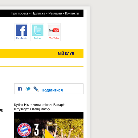
-
-
-
Про проект
Підписка
Реклама
Контакти
отий КЛУБ
УСІ ТРАНСФЕРИ
С-2019 (U-20)
ЧС-2022
МІЙ КЛУБ
Поділитися
Кубок Німеччини, фінал. Баварія –
ов
Штутгарт. Огляд матчу