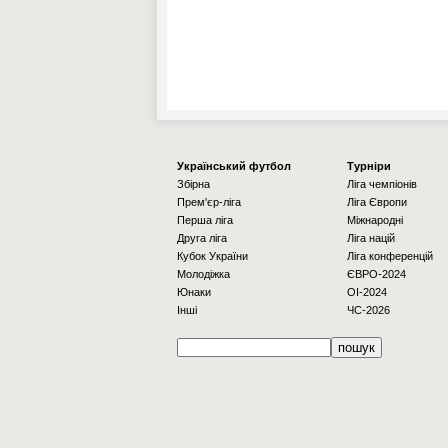
Українcький футбол
Турніри
Збірна
Ліга чемпіонів
Прем'єр-ліга
Ліга Європи
Перша ліга
Міжнародні
Друга ліга
Ліга націй
Кубок України
Ліга конференцій
Молодіжка
ЄВРО-2024
Юнаки
OI-2024
Інші
ЧС-2026