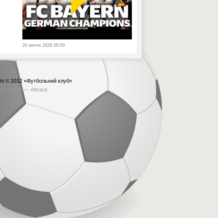
20 квітня 2026 09:00
ht © 2012
«Футбольний клуб»
бка сайта —
Attracti