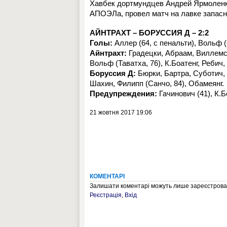
Хавбек дортмундцев Андрей Ярмоленко
АПОЭЛа, провел матч на лавке запасн
АЙНТРАХТ
– БОРУССИЯ Д – 2:2
Голы:
Аллер (64, с пенальти), Вольф (
Айнтрахт
:
Градецки, Абраам, Виллемс, 
Вольф (Таватха, 76), К.Боатенг, Ребич,
Боруссия Д
:
Бюрки, Бартра, Суботич, Т
Шахин, Филипп (Санчо, 84), Обамеянг.
Предупреждения:
Гачинович (41), К.Бо
21 жовтня 2017 19:06
КОМЕНТАРІ
Залишати коментарі можуть лише зареєстрован
Реєстрація
,
Вхід