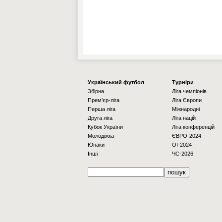
Українcький футбол
Турніри
Збірна
Ліга чемпіонів
Прем'єр-ліга
Ліга Європи
Перша ліга
Міжнародні
Друга ліга
Ліга націй
Кубок України
Ліга конференцій
Молодіжка
ЄВРО-2024
Юнаки
OI-2024
Інші
ЧС-2026