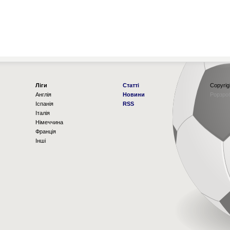
Ліги
Статті
Copyrig
Англія
Новини
Рорзро
Іспанія
RSS
Італія
Німеччина
Франція
Інші