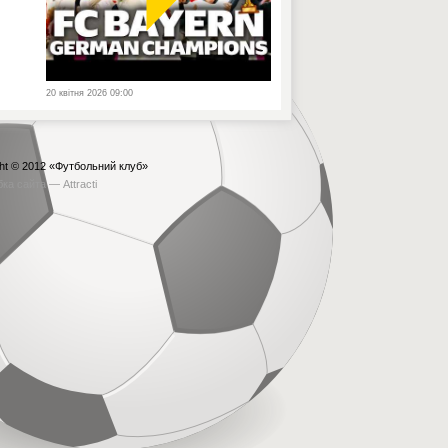
20 квітня 2026 09:00
ht © 2012
«Футбольний клуб»
бка сайта —
Attracti