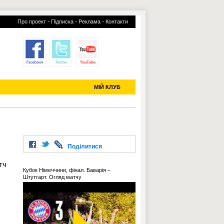
-
-
-
Про проект
Підписка
Реклама
Контакти
отий КЛУБ
УСІ ТРАНСФЕРИ
С-2019 (U-20)
ЧС-2022
МІЙ КЛУБ
Поділитися
тч
Кубок Німеччини, фінал. Баварія –
Штутгарт. Огляд матчу