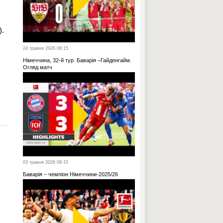
).
24 травня 2026 09:15
Німеччина, 32-й тур. Баварія –Гайденгайм.
Огляд матч
03 травня 2026 08:15
Баварія – чемпіон Німеччини-2025/26