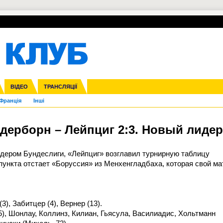
УПЛ-ПЕРЕХОДИ
СКРИЖАЛІ
ЄВРОКУБКИ
Зол
нфедерацій
га ліга
ВІДЕО
Ліга націй
Кубок України
ЧЄ-2015 (U-21)
ТРАНСЛЯЦІЇ
Ліга конференцій
Молодіжка
Копа Америка
ЄВРО-2024
Юнаки
ЧС-2018
Інші
OI-2024
ЄВРО-2020
ЧС-2026
Ч
Франція
Інші
адерборн – Лейпциг 2:3. Новый лидер
дером Бундеслиги, «Лейпциг» возглавил турнирную таблицу
 пункта отстает «Боруссия» из Менхенгладбаха, которая свой ма
3), Забитцер (4), Вернер (13).
5), Шонлау, Коллинз, Килиан, Гьясула, Василиадис, Хольтманн