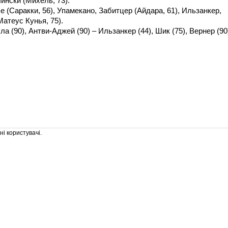
ински (Михель, 73).
 (Саракки, 56), Упамекано, Забитцер (Айдара, 61), Ильзанкер,
атеус Кунья, 75).
ла (90), Антви-Аджей (90) – Ильзанкер (44), Шик (75), Вернер (90
і користувачі.