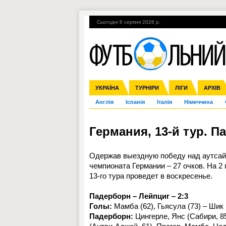
Сьогодні 6 серпня 2026 р.
Гарячі теми
УПЛ, 1-й тур
ВІЙНА
УКРАЇНА
Збірна
Ліга чемпіонів
ЧС-2014
Прем'єр-ліга
ЄВРО-2016
ТУРНІРИ
Ліга Європи
Росія
Перша ліга
ЛІГИ
Міжнародні
Кубок ко
АРХІВ
Дру
Англія
Іспанія
Італія
Німеччина
Германия, 13-й тур. П
Одержав выездную победу над аутсай
чемпионата Германии – 27 очков. На 2
13-го тура проведет в воскресенье.
Падерборн – Лейпциг – 2:3
Голы:
Мамба (62), Гьясула (73) – Шик (
Падерборн:
Цингерле, Янс (Сабири, 8