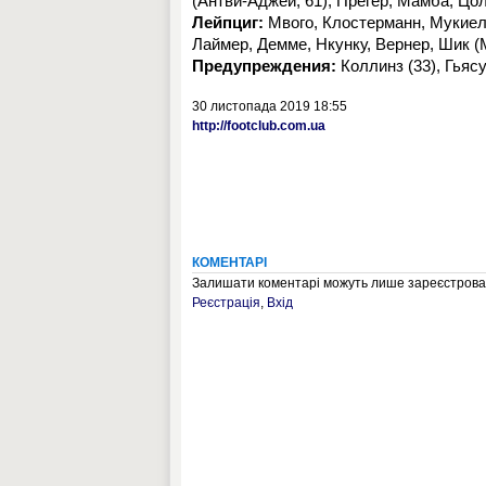
(Антви-Аджей, 61), Прегер, Мамба, Цол
Лейпциг:
Мвого, Клостерманн, Мукиеле
Лаймер, Демме, Нкунку, Вернер, Шик (М
Предупреждения:
Коллинз (33), Гьясу
30 листопада 2019 18:55
http://footclub.com.ua
КОМЕНТАРІ
Залишати коментарі можуть лише зареєстрован
Реєстрація
,
Вхід