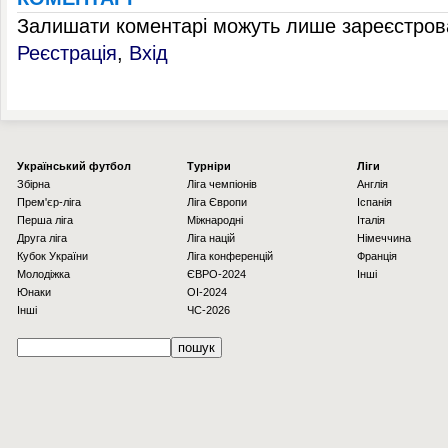
Залишати коментарі можуть лише зареєстрова
Реєстрація
,
Вхід
Українcький футбол
Турніри
Ліги
Збірна
Ліга чемпіонів
Англія
Прем'єр-ліга
Ліга Європи
Іспанія
Перша ліга
Міжнародні
Італія
Друга ліга
Ліга націй
Німеччина
Кубок України
Ліга конференцій
Франція
Молодіжка
ЄВРО-2024
Інші
Юнаки
OI-2024
Інші
ЧС-2026