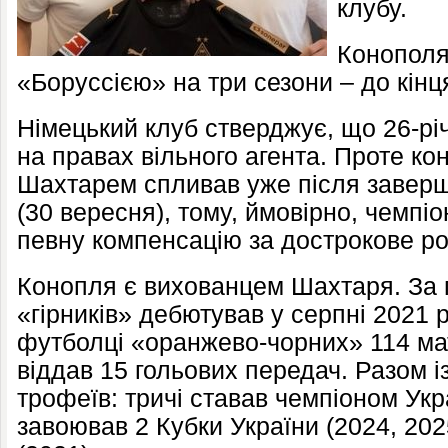
клубу.
Конополя 
«Боруссією» на три сезони – до кінц
Німецький клуб стверджує, що 26-рі
на правах вільного агента. Проте ко
Шахтарем спливав уже після заверш
(30 вересня), тому, ймовірно, чемпі
певну компенсацію за дострокове ро
Конопля є вихованцем Шахтаря. За 
«гірників» дебютував у серпні 2021 р
футболці «оранжево-чорних» 114 матч
віддав 15 гольових передач. Разом і
трофеїв: тричі ставав чемпіоном Укра
завоював 2 Кубки України (2024, 202