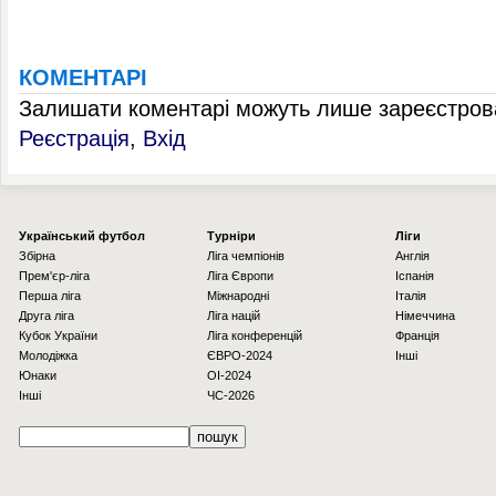
КОМЕНТАРІ
Залишати коментарі можуть лише зареєстрова
Реєстрація
,
Вхід
Українcький футбол
Турніри
Ліги
Збірна
Ліга чемпіонів
Англія
Прем'єр-ліга
Ліга Європи
Іспанія
Перша ліга
Міжнародні
Італія
Друга ліга
Ліга націй
Німеччина
Кубок України
Ліга конференцій
Франція
Молодіжка
ЄВРО-2024
Інші
Юнаки
OI-2024
Інші
ЧС-2026