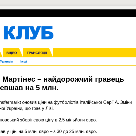
УПЛ-ПЕРЕХОДИ
СКРИЖАЛІ
ЄВРОКУБКИ
Зол
нфедерацій
га ліга
ВІДЕО
Ліга націй
Кубок України
ЧЄ-2015 (U-21)
ТРАНСЛЯЦІЇ
Ліга конференцій
Молодіжка
Копа Америка
ЄВРО-2024
Юнаки
ЧС-2018
Інші
OI-2024
ЄВРО-2020
ЧС-2026
Ч
Франція
Інші
о Мартінес – найдорожчий гравець
евшав на 5 млн.
fermarkt оновив ціни на футболістів італійської Серії А. Зміни
ої України, що грає у Лізі.
овський зберіг свою ціну в 2,5 мільйони євро.
 у ціні на 5 млн. євро – з 30 до 25 млн. євро.