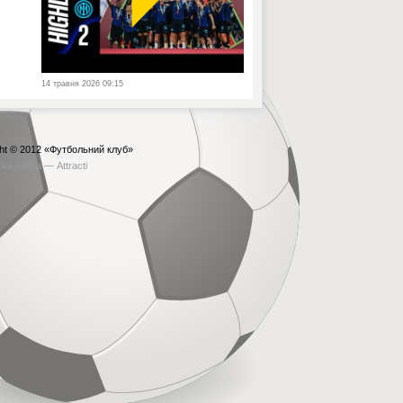
14 травня 2026 09:15
ht © 2012
«Футбольний клуб»
бка сайта —
Attracti