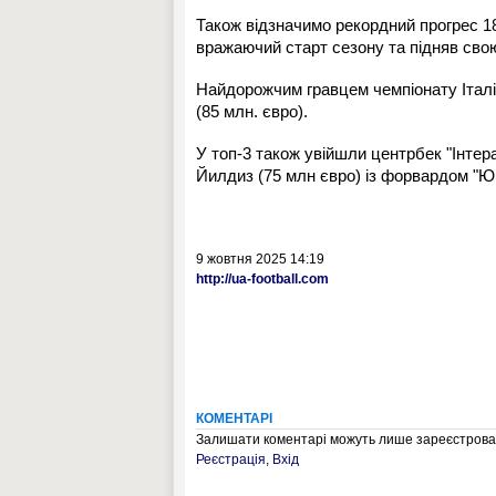
Також відзначимо рекордний прогрес 18
вражаючий старт сезону та підняв свою
Найдорожчим гравцем чемпіонату Італі
(85 млн. євро).
У топ-3 також увійшли центрбек "Інтер
Йилдиз (75 млн євро) із форвардом "Ю
9 жовтня 2025 14:19
http://ua-football.com
КОМЕНТАРІ
Залишати коментарі можуть лише зареєстрован
Реєстрація
,
Вхід