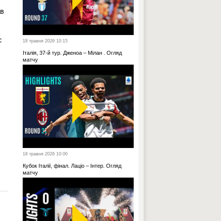
ав
с
18 травня 2026 10:15
Італія, 37-й тур. Дженоа – Мілан . Огляд
матчу
18 травня 2026 10:00
Кубок Італії, фінал. Лаціо – Інтер. Огляд
матчу