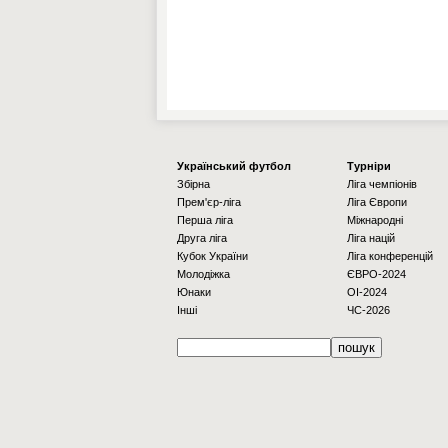
Українcький футбол
Турніри
Збірна
Ліга чемпіонів
Прем'єр-ліга
Ліга Європи
Перша ліга
Міжнародні
Друга ліга
Ліга націй
Кубок України
Ліга конференцій
Молодіжка
ЄВРО-2024
Юнаки
OI-2024
Інші
ЧС-2026