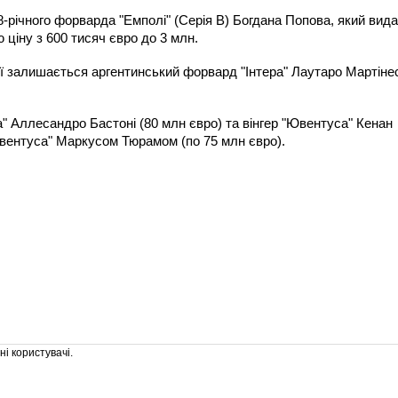
-річного форварда "Емполі" (Серія B) Богдана Попова, який вид
 ціну з 600 тисяч євро до 3 млн.
ї залишається аргентинський форвард "Інтера" Лаутаро Мартіне
а" Аллесандро Бастоні (80 млн євро) та вінгер "Ювентуса" Кенан
вентуса" Маркусом Тюрамом (по 75 млн євро).
і користувачі.