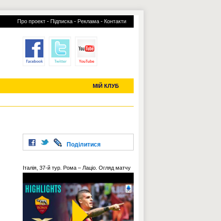
-
-
-
Про проект
Підписка
Реклама
Контакти
отий КЛУБ
УСІ ТРАНСФЕРИ
С-2019 (U-20)
ЧС-2022
МІЙ КЛУБ
Поділитися
Італія, 37-й тур. Рома – Лаціо. Огляд матчу