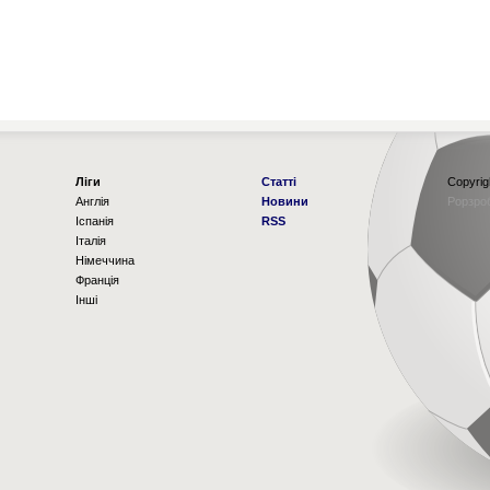
Ліги
Статті
Copyrig
Англія
Новини
Рорзро
Іспанія
RSS
Італія
Німеччина
Франція
Інші