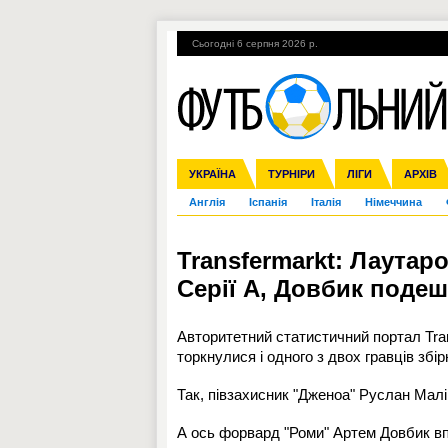
Сьогодні 6 серпня 2026 р.
Гарячі теми
УПЛ, 1-й тур
ВІЙНА
УКРАЇНА
Збірна
Ліга чемпіонів
ЧС-2014
Прем'єр-ліга
ЄВРО-2016
ТУРНІРИ
Ліга Європи
Росія
Перша ліга
ЛІГИ
Міжнародні
Кубок ко
АРХІВ
Дру
Англія
Іспанія
Італія
Німеччина
Transfermarkt: Лаутар
Серії А, Довбик подеш
Авторитетний статистичний портал Trans
торкнулися і одного з двох гравців збірн
Так, півзахисник "Дженоа" Руслан Малін
А ось форвард "Роми" Артем Довбик впав