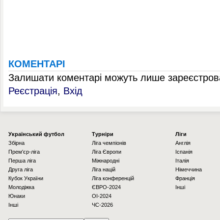
КОМЕНТАРІ
Залишати коментарі можуть лише зареєстрова
Реєстрація
,
Вхід
Українcький футбол
Турніри
Ліги
Збірна
Ліга чемпіонів
Англія
Прем'єр-ліга
Ліга Європи
Іспанія
Перша ліга
Міжнародні
Італія
Друга ліга
Ліга націй
Німеччина
Кубок України
Ліга конференцій
Франція
Молодіжка
ЄВРО-2024
Інші
Юнаки
OI-2024
Інші
ЧС-2026