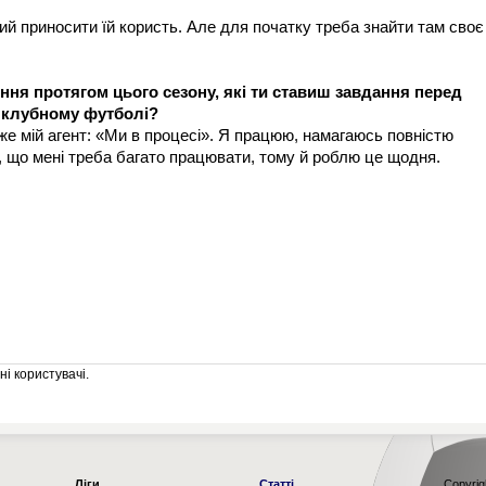
вий приносити їй користь. Але для початку треба знайти там своє
ення протягом цього сезону, які ти ставиш завдання перед
в клубному футболі?
аже мій агент: «Ми в процесі». Я працюю, намагаюсь повністю
, що мені треба багато працювати, тому й роблю це щодня.
і користувачі.
Ліги
Статті
Copyrig