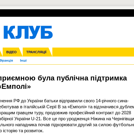
УПЛ-ПЕРЕХОДИ
СКРИЖАЛІ
ЄВРОКУБКИ
Зол
нфедерацій
га ліга
ВІДЕО
Ліга націй
Кубок України
ЧЄ-2015 (U-21)
ТРАНСЛЯЦІЇ
Ліга конференцій
Молодіжка
Копа Америка
ЄВРО-2024
Юнаки
ЧС-2018
Інші
OI-2024
ЄВРО-2020
ЧС-2026
Ч
Франція
Інші
приємною була публічна підтримка
«Емполі»
ення РФ до України батьки відправили свого 14-річного сина-
ебютував в італійській Серії В за «Емполі» та відзначився дубле
кращим гравцем туру, продовжив професійний контракт до 2028
збірної України U-21. Все це про уродженця Ніжина на Чернігівщи
рального нападника почав підкорювати другий за силою футбольн
ю історію та розвиток.