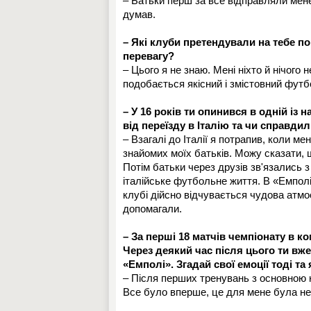
– Батьки перш за все відправляли мене
думав.
– Які клуби претендували на тебе пок
перевагу?
– Цього я не знаю. Мені ніхто й нічого 
подобається якісний і змістовний футб
– У 16 років ти опинився в одній із 
від переїзду в Італію та чи справди
– Взагалі до Італії я потрапив, коли ме
знайомих моїх батьків. Можу сказати, 
Потім батьки через друзів зв'язались 
італійське футбольне життя. В «Емполі
клубі дійсно відчувається чудова атмо
допомагали.
– За перші 18 матчів чемпіонату в ко
Через деякий час після цього ти в
«Емполі». Згадай свої емоції тоді т
– Після перших тренувань з основною 
Все було вперше, це для мене була не