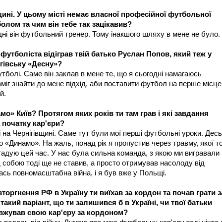
щині. У цьому місті немає власної професійної футбольної
олом та чим він тебе так зацікавив?
дні він футбольний тренер. Тому інакшого шляху в мене не було.
 футболіста відіграв твій батько Руслан Попов, який теж у
ігівську «Десну»?
утболі. Саме він заклав в мене те, що я сьогодні намагаюсь
зміг знайти до мене підхід, аби поставити футбол на перше місце
й.
о» Київ? Протягом яких років ти там грав і які завдання
 початку кар'єри?
 на Чернігівщині. Саме тут були мої перші футбольні уроки. Десь
го «Динамо». На жаль, понад рік я пропустив через травму, якої т
гадую цей час. У нас була сильна команда, з якою ми вигравали
д собою тоді ще не ставив, а просто отримував насолоду від
лась повномасштабна війна, і я був вже у Польщі.
оргнення РФ в Україну ти виїхав за кордон та почав грати з
такий варіант, що ти залишився б в Україні, чи твої батьки
вжував свою кар'єру за кордоном?