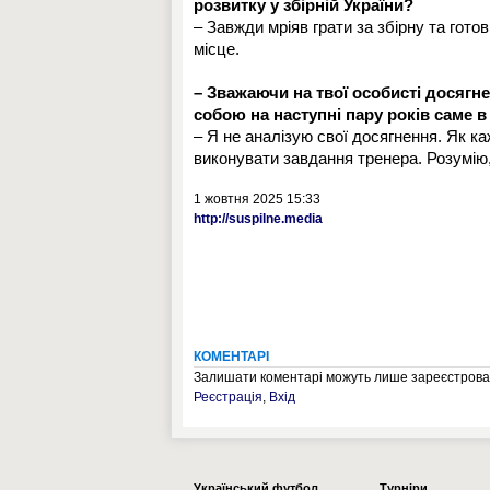
розвитку у збірній України?
– Завжди мріяв грати за збірну та гото
місце.
– Зважаючи на твої особисті досягн
собою на наступні пару років саме 
– Я не аналізую свої досягнення. Як к
виконувати завдання тренера. Розумію
1 жовтня 2025 15:33
http://suspilne.media
КОМЕНТАРІ
Залишати коментарі можуть лише зареєстрован
Реєстрація
,
Вхід
Українcький футбол
Турніри