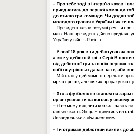
– Про тебе тоді в інтерв'ю казав і в
приєднатись до першої команди тобі
до стилю гри команди. Чи додав тоб
молодого гравця з України і як ти 
– Президент казав розумні речі і я пр
маю. Наш президент дійсно приділяє у
України у війні з Росією.
– У свої 18 років ти дебютував за о
а вже у дебютній грі в Серії В прот
від дебютної гри та своїх перших го
собі внутрішньо давав на те, аби в
– Мій стан у цей момент передати прос
мріяв про це, але ніяких прорахунків 
– Хто з футболістів станом на зараз 
орієнтуєшся ти на когось у своєму 
– Я не можу виділити когось і навіть не
сильні якості. Якщо ж дивитись на ста
Левандовськи з «Барселони».
– Ти отримав дебютний виклик до зб