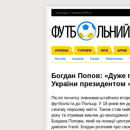
Сьогодні 7 серпня 2026 р.
Гарячі теми
УПЛ, 1-й тур
ВІЙНА
УКРАЇНА
Збірна
Ліга чемпіонів
ЧС-2014
Прем'єр-ліга
ЄВРО-2016
ТУРНІРИ
Ліга Європи
Росія
Перша ліга
ЛІГИ
Міжнародні
Кубок ко
АРХІВ
Дру
Англія
Іспанія
Італія
Німеччина
Богдан Попов: «Дуже 
України президентом 
Після початку повномасштабного вторгн
футболіста до Польщі. У 18 років він д
своєму першому матчі. Також став най
року та отримав виклик до молодіжної 
Богдана Попова, який на позиції цент
дивізіон Італії. Богдан розповів про сво