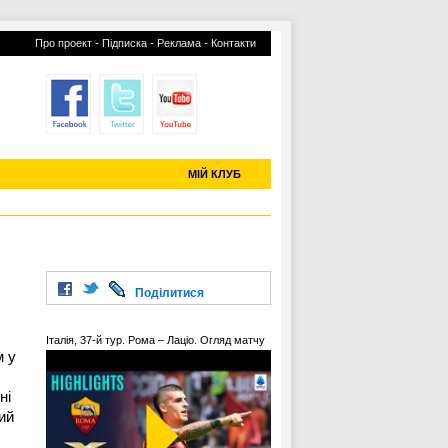
-
-
-
Про проект
Підписка
Реклама
Контакти
отий КЛУБ
УСІ ТРАНСФЕРИ
С-2019 (U-20)
ЧС-2022
МІЙ КЛУБ
Поділитися
Італія, 37-й тур. Рома – Лаціо. Огляд матчу
м у
ні
ий