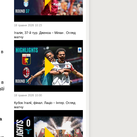
18 травня 2026 10:15
Італія, 37-й тур. Дженоа – Мілан . Огляд
матчу
 в
 в
оді
18 травня 2026 10:00
Кубок Італії, фінал. Лаціо – Інтер. Огляд
матчу
а