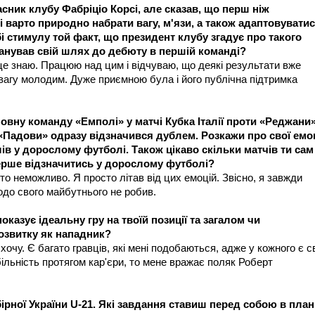
ласник клубу Фабріціо Корсі, але сказав, що перш ніж
 варто природно набрати вагу, м'язи, а також адаптовувати
і стимулу той факт, що президент клубу згадує про такого
планував свій шлях до дебюту в першій команді?
о це знаю. Працюю над цим і відчуваю, що деякі результати вже
вагу молодим. Дуже приємною була і його публічна підтримка
сновну команду «Емполі» у матчі Кубка Італії проти «Реджани»
и «Падови» одразу відзначився дублем. Розкажи про свої емоц
лів у дорослому футболі. Також цікаво скільки матчів ти сам
перше відзначитись у дорослому футболі?
то неможливо. Я просто літав від цих емоцій. Звісно, я завжди
щодо свого майбутнього не робив.
показує ідеальну гру на твоїй позиції та загалом чи
розвитку як нападник?
 хочу. Є багато гравців, які мені подобаються, адже у кожного є с
більність протягом кар'єри, то мене вражає поляк Роберт
ірної України U-21. Які завдання ставиш перед собою в план