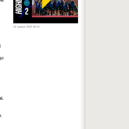
не
14 травня 2026 09:15
ї
до
і.
.