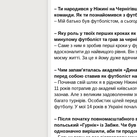
– Ти народився у Ніжині на Чернігів
команди. Як ти познайомився з футб
– Мій батько був футболістом, а сього
– Яку роль у твоїх перших кроках як
минулому футболіст та грав за черн
– Саме з ним я зробив перші кроки у ф
вдосконалити до найвищого рівня. Він 
моєму житті. За це я йому дуже вдячни
– Чим запам'яталась академія «Динам
перед собою ставив як футболіст на
– Починав свій шлях я в рідному Ніжині
11 років потрапив до академії київсько
зазнав. Але з великим задоволенням з
багато турнірів. Особистих цілей пере
футболу. У мої 14 років в Україні поча
– Після початку повномасштабного вт
польський «Гурнік» із Забже. Чи був 
однозначно вирішили, аби ти продо