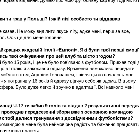
 подаль від війни. Думаю про мою футбольну кар'єру тоді ніхто 
и ти грав у Польщі? І якій лізі особисто ти віддавав
не казав. Не можу виділити якусь лігу, адже мені, перш за все,
ол. Ось це для мене головне.
найкращих академій Італії «Емполі». Які були твої перші емоці
лись твої очікування про цей клуб та місто згодом?
ні було 15 років, і це не було пов'язано з футболом. Приїхав тоді 
що в Італію я закохався одразу. Враження неможливо передати.
з моїм агентом, Андрієм Головашем, і після цього почалось моє
» я потрапив у 16 років й одразу відчув себе як вдома. В цьому
сфера. Було дуже легко й зручно в адаптації. Всі навколо мені
манді U-17 ти забив 9 голів та віддав 2 результативні передач
же проходив передсезонні збори вже з основною командою
а як тобі далися тренування з досвідченими футболістами?
командою в мене була неймовірна радість та бажання працювати
наче інша планета.