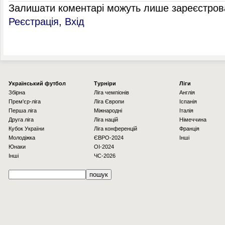
Залишати коментарі можуть лише зареєстрова
Реєстрація
,
Вхід
Українcький футбол
Турніри
Ліги
Збірна
Ліга чемпіонів
Англія
Прем'єр-ліга
Ліга Європи
Іспанія
Перша ліга
Міжнародні
Італія
Друга ліга
Ліга націй
Німеччина
Кубок України
Ліга конференцій
Франція
Молодіжка
ЄВРО-2024
Інші
Юнаки
OI-2024
Інші
ЧС-2026