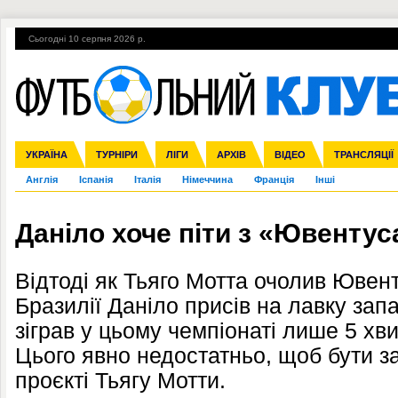
Сьогодні 10 серпня 2026 р.
Гарячі теми
УПЛ, 2-й тур
ВІЙНА
УПЛ-ПЕРЕХОДИ
УКРАЇНА
Збірна
Ліга чемпіонів
ЧС-2014
Прем'єр-ліга
ЄВРО-2016
ТУРНІРИ
Ліга Європи
Росія
Перша ліга
ЛІГИ
Міжнародні
Кубок конфедерацій
АРХІВ
Друга ліга
ВІДЕО
Ліга націй
Кубок України
ЧЄ-2015 (U-21
ТРАНСЛЯЦІЇ
Ліга конф
Англія
Іспанія
Італія
Німеччина
Франція
Інші
Даніло хоче піти з «Ювентус
Відтоді як Тьяго Мотта очолив Ювент
Бразилії Даніло присів на лавку зап
зіграв у цьому чемпіонаті лише 5 хви
Цього явно недостатньо, щоб бути 
проєкті Тьягу Мотти.