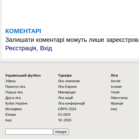
КОМЕНТАРІ
Залишати коментарі можуть лише зареєстрова
Реєстрація
,
Вхід
Українcький футбол
Турніри
Ліги
Збірна
Ліга чемпіонів
Англія
Прем'єр-ліга
Ліга Європи
Іспанія
Перша ліга
Міжнародні
Італія
Друга ліга
Ліга націй
Німеччина
Кубок України
Ліга конференцій
Франція
Молодіжка
ЄВРО-2024
Інші
Юнаки
OI-2024
Інші
ЧС-2026