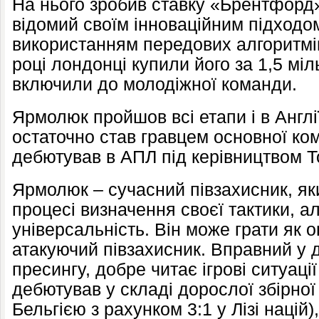
На нього зробив ставку «Брентфорд»
відомий своїм інноваційним підходом
використанням передових алгоритмів
році лондонці купили його за 1,5 мі
включили до молодіжної команди.
Ярмолюк пройшов всі етапи і в Англії
остаточно став гравцем основної к
дебютував в АПЛ під керівництвом 
Ярмолюк – сучасний півзахисник, як
процесі визначення своєї тактики, а
універсальність. Він може грати як о
атакуючий півзахисник. Вправний у 
пресингу, добре читає ігрові ситуаці
дебютував у складі дорослої збірної
Бельгією з рахунком 3:1 у Лізі націй