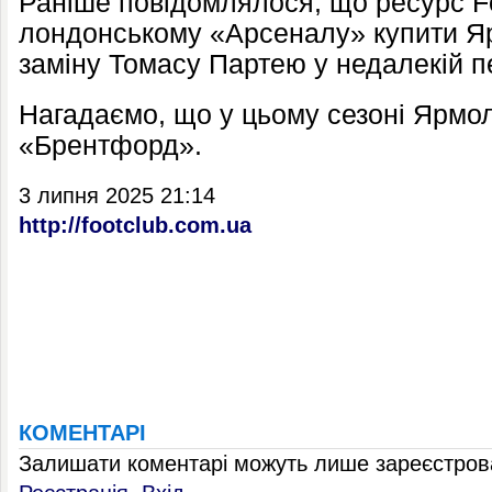
Раніше повідомлялося, що ресурс Fo
лондонському «Арсеналу» купити Я
заміну Томасу Партею у недалекій п
Нагадаємо, що у цьому сезоні Ярмол
«Брентфорд».
3 липня 2025 21:14
http://footclub.com.ua
КОМЕНТАРІ
Залишати коментарі можуть лише зареєстрова