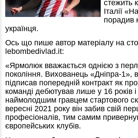
стежить
Італії «Н
порадив 
українця.
Ось що пише автор матеріалу на сто
lebombedivlad.it:
«Ярмолюк вважається однією з перли
покоління. Вихованець «Дніпра-1», в
підписав попередній контракт як пр
команді дебютував лише у 16 ​​років 
наймолодшим гравцем стартового скл
вересні 2021 року він забив свій пе
професіоналів, тим самим привернув
європейських клубів.