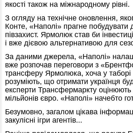
якості також на міжнародному рівні.
З огляду на технічне оновлення, яко
Конте, «Наполі» прагне побудувати 
півзахист. Ярмолюк став би інвестиц
і вже дієвою альтернативою для сез
За даними джерела, «Наполі» налаш
вже розпочав переговори з «Брентф
трансферу Ярмолюка, хоча у таборі 
розуміють, що отримати українця бу
експерти Трансфермаркту оцінюють 
мільйонів євро. «Наполі» начебто г
Безумовно, загалом цікава інформація
закулісні
ігри агентів...