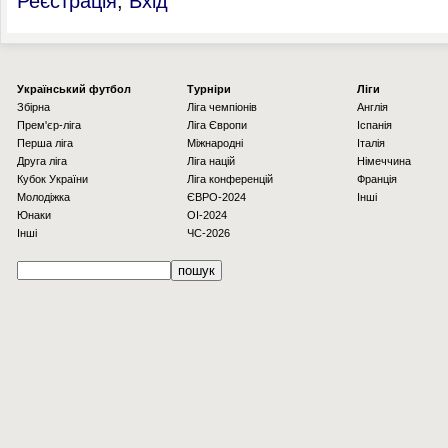
Реєстрація
,
Вхід
Українcький футбол
Турніри
Ліги
Збірна
Ліга чемпіонів
Англія
Прем'єр-ліга
Ліга Європи
Іспанія
Перша ліга
Міжнародні
Італія
Друга ліга
Ліга націй
Німеччина
Кубок України
Ліга конференцій
Франція
Молодіжка
ЄВРО-2024
Інші
Юнаки
OI-2024
Інші
ЧС-2026