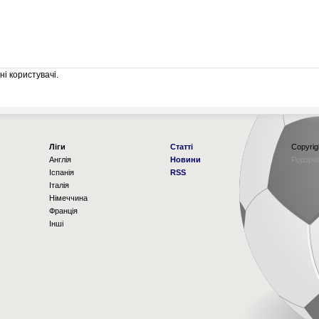
і користувачі.
Ліги
Статті
Copyrig
Англія
Новини
Рорзро
Іспанія
RSS
Італія
Німеччина
Франція
Інші