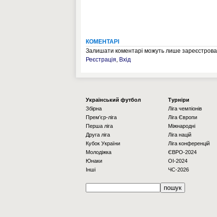
КОМЕНТАРІ
Залишати коментарі можуть лише зареєстрован
Реєстрація
,
Вхід
Українcький футбол
Турніри
Збірна
Ліга чемпіонів
Прем'єр-ліга
Ліга Європи
Перша ліга
Міжнародні
Друга ліга
Ліга націй
Кубок України
Ліга конференцій
Молодіжка
ЄВРО-2024
Юнаки
OI-2024
Інші
ЧС-2026