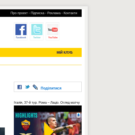
-
-
-
Про проект
Підписка
Реклама
Контакти
отий КЛУБ
УСІ ТРАНСФЕРИ
С-2019 (U-20)
ЧС-2022
МІЙ КЛУБ
Поділитися
Італія, 37-й тур. Рома – Лаціо. Огляд матчу