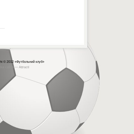
ht © 2012
«Футбольний клуб»
бка сайта —
Attracti