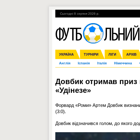
Сьогодні 8 серпня 2026 р.
Гарячі теми
УПЛ, 2-й тур
ВІЙНА
УКРАЇНА
Збірна
Ліга чемпіонів
ЧС-2014
Прем'єр-ліга
ЄВРО-2016
ТУРНІРИ
Ліга Європи
Росія
Перша ліга
ЛІГИ
Міжнародні
Кубок ко
АРХІВ
Дру
Англія
Іспанія
Італія
Німеччина
Довбик отримав приз
«Удінезе»
Форвард «Роми» Артем Довбик визнаний
(3:0).
Довбик відзначився голом, до якого до