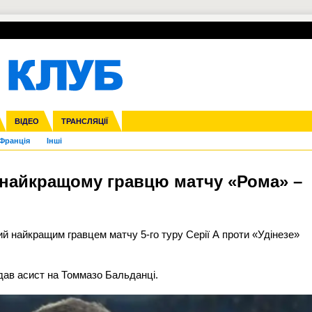
УПЛ-ПЕРЕХОДИ
СКРИЖАЛІ
ЄВРОКУБКИ
Зол
нфедерацій
га ліга
ВІДЕО
Ліга націй
Кубок України
ЧЄ-2015 (U-21)
ТРАНСЛЯЦІЇ
Ліга конференцій
Молодіжка
Копа Америка
ЄВРО-2024
Юнаки
ЧС-2018
Інші
OI-2024
ЄВРО-2020
ЧС-2026
Ч
Франція
Інші
 найкращому гравцю матчу «Рома» –
 найкращим гравцем матчу 5-го туру Серії А проти «Удінезе»
дав асист на Томмазо Бальданці.