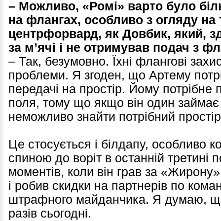
– Можливо, «Ромі» варто було біл
на флангах, особливо з огляду на т
центрфорвард, як Довбик, який, з
за м’ячі і не отримував подач з фл
– Так, безумовно. Їхні флангові зах
проблеми. Я згоден, що Артему потріб
передачі на простір. Йому потрібне 
поля, тому що якщо він один займає
неможливо знайти потрібний простір
Це стосується і білдапу, особливо к
спиною до воріт в останній третині 
моментів, коли він грав за «Жирону»
і робив скидки на партнерів по кома
штрафного майданчика. Я думаю, що 
разів сьогодні.