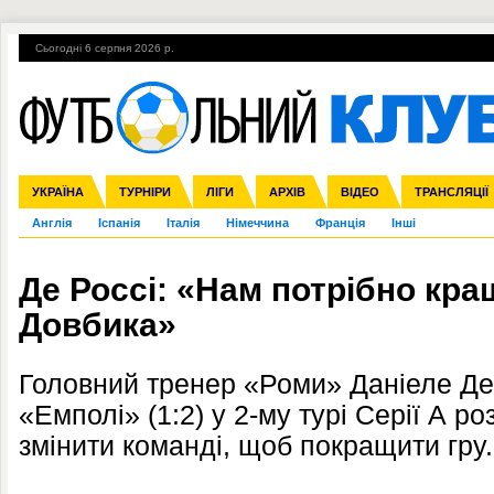
Сьогодні 6 серпня 2026 р.
Гарячі теми
УПЛ, 1-й тур
ВІЙНА
УПЛ-ПЕРЕХОДИ
УКРАЇНА
Збірна
Ліга чемпіонів
ЧС-2014
Прем'єр-ліга
ЄВРО-2016
ТУРНІРИ
Ліга Європи
Росія
Перша ліга
ЛІГИ
Міжнародні
Кубок конфедерацій
АРХІВ
Друга ліга
ВІДЕО
Ліга націй
Кубок України
ЧЄ-2015 (U-21
ТРАНСЛЯЦІЇ
Ліга конф
Англія
Іспанія
Італія
Німеччина
Франція
Інші
Де Россі: «Нам потрібно кр
Довбика»
Головний тренер «Роми» Даніеле Де 
«Емполі» (1:2) у 2-му турі Серії А ро
змінити команді, щоб покращити гру.