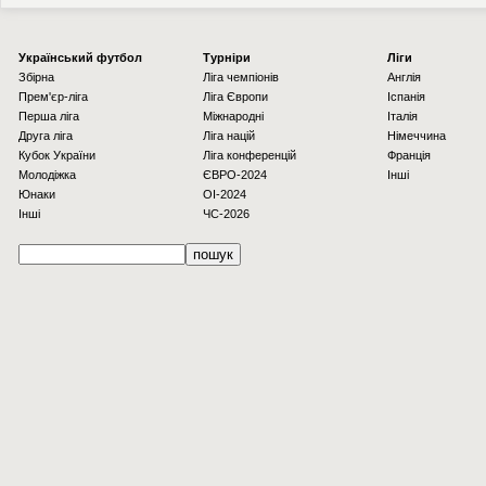
Українcький футбол
Турніри
Ліги
Збірна
Ліга чемпіонів
Англія
Прем'єр-ліга
Ліга Європи
Іспанія
Перша ліга
Міжнародні
Італія
Друга ліга
Ліга націй
Німеччина
Кубок України
Ліга конференцій
Франція
Молодіжка
ЄВРО-2024
Інші
Юнаки
OI-2024
Інші
ЧС-2026