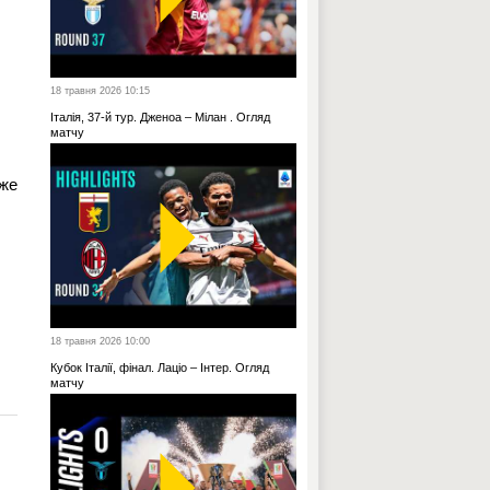
18 травня 2026 10:15
Італія, 37-й тур. Дженоа – Мілан . Огляд
матчу
оже
18 травня 2026 10:00
Кубок Італії, фінал. Лаціо – Інтер. Огляд
матчу