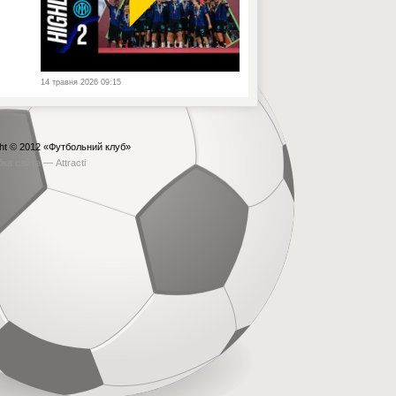
14 травня 2026 09:15
ht © 2012
«Футбольний клуб»
бка сайта —
Attracti