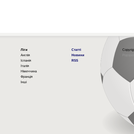
Ліги
Статті
Copyrig
Англія
Новини
Рорзро
Іспанія
RSS
Італія
Німеччина
Франція
Інші