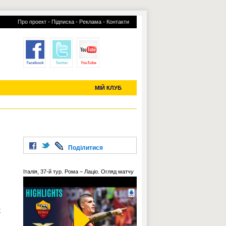
-
-
-
Про проект
Підписка
Реклама
Контакти
отий КЛУБ
УСІ ТРАНСФЕРИ
С-2019 (U-20)
ЧС-2022
МІЙ КЛУБ
Поділитися
Італія, 37-й тур. Рома – Лаціо. Огляд матчу
ж