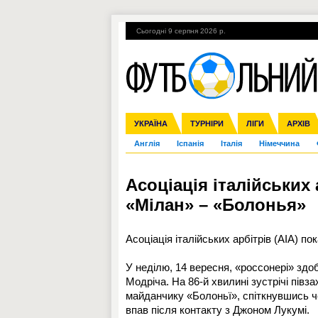
Сьогодні 9 серпня 2026 р.
Гарячі теми
УПЛ, 2-й тур
ВІЙНА
УКРАЇНА
Збірна
Ліга чемпіонів
ЧС-2014
Прем'єр-ліга
ЄВРО-2016
ТУРНІРИ
Ліга Європи
Росія
Перша ліга
ЛІГИ
Міжнародні
Кубок ко
АРХІВ
Дру
Англія
Іспанія
Італія
Німеччина
Асоціація італійських
«Мілан» – «Болонья»
Асоціація італійських арбітрів (AIA) п
У неділю, 14 вересня, «россонері» здоб
Модріча. На 86-й хвилині зустрічі пів
майданчику «Болоньї», спіткнувшись 
впав після контакту з Джоном Лукумі.