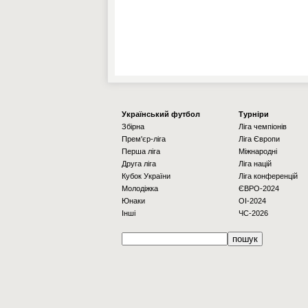
Українcький футбол
Турніри
Збірна
Ліга чемпіонів
Прем'єр-ліга
Ліга Європи
Перша ліга
Міжнародні
Друга ліга
Ліга націй
Кубок України
Ліга конференцій
Молодіжка
ЄВРО-2024
Юнаки
OI-2024
Інші
ЧС-2026