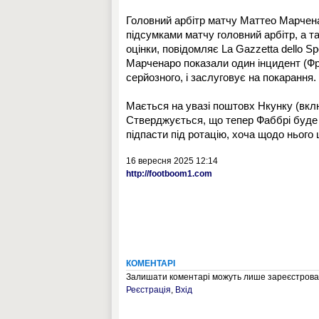
Головний арбітр матчу Маттео Марчена
підсумками матчу головний арбітр, а т
оцінки, повідомляє La Gazzetta dello S
Марченаро показали один інцидент (Фро
серйозного, і заслуговує на покарання.
Мається на увазі поштовх Нкунку (вклю
Стверджується, що тепер Фаббрі буде 
підпасти під ротацію, хоча щодо нього
16 вересня 2025 12:14
http://footboom1.com
КОМЕНТАРІ
Залишати коментарі можуть лише зареєстрован
Реєстрація
,
Вхід