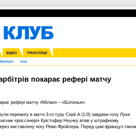
УПЛ-ПЕРЕХОДИ
СКРИЖАЛІ
ЄВРОКУБКИ
Зол
нфедерацій
га ліга
ВІДЕО
Ліга націй
Кубок України
ЧЄ-2015 (U-21)
ТРАНСЛЯЦІЇ
Ліга конференцій
Молодіжка
Копа Америка
ЄВРО-2024
Юнаки
ЧС-2018
Інші
OI-2024
ЄВРО-2020
ЧС-2026
Ч
Франція
Інші
 арбітрів покарає рефері матчу
окарає рефері матчу «Мілан» – «Болонья».
ули перемогу в матчі 3-го туру Серії А (1:0) завдяки голу Луки
захисник «россонері» Крістофер Нкунку впав у штрафному
через виставлену ногу Ремо Фройлера. Перед цим француз тако