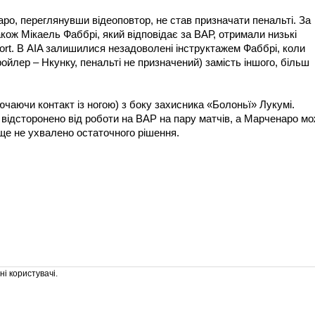
ро, переглянувши відеоповтор, не став призначати пенальті. За
акож Мікаель Фаббрі, який відповідає за ВАР, отримали низькі
port. В AIA залишилися незадоволені інструктажем Фаббрі, коли
йлер – Нкунку, пенальті не призначений) замість іншого, більш
чаючи контакт із ногою) з боку захисника «Болоньї» Лукумі.
відсторонено від роботи на ВАР на пару матчів, а Марченаро м
 ще не ухвалено остаточного рішення.
і користувачі.