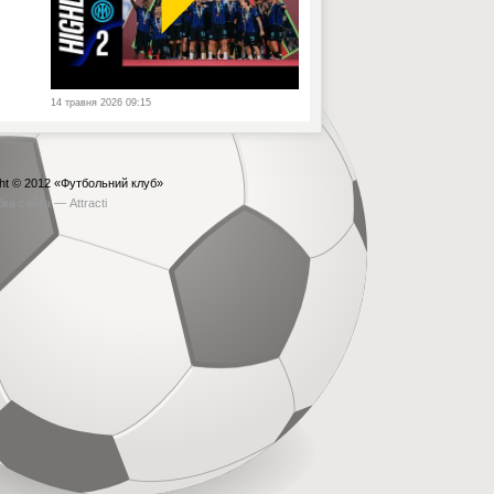
14 травня 2026 09:15
ht © 2012
«Футбольний клуб»
бка сайта —
Attracti