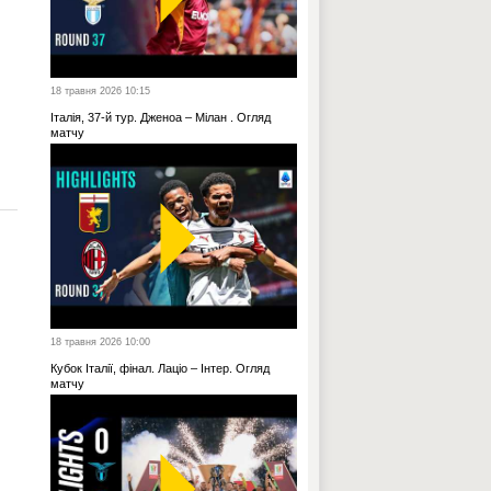
18 травня 2026 10:15
Італія, 37-й тур. Дженоа – Мілан . Огляд
матчу
18 травня 2026 10:00
Кубок Італії, фінал. Лаціо – Інтер. Огляд
матчу