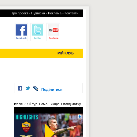
-
-
-
Про проект
Підписка
Реклама
Контакти
отий КЛУБ
УСІ ТРАНСФЕРИ
С-2019 (U-20)
ЧС-2022
МІЙ КЛУБ
Поділитися
Італія, 37-й тур. Рома – Лаціо. Огляд матчу
в