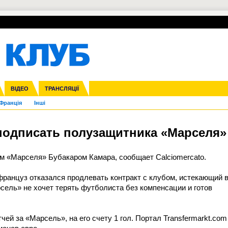
УПЛ-ПЕРЕХОДИ
СКРИЖАЛІ
ЄВРОКУБКИ
Зол
нфедерацій
га ліга
ВІДЕО
Ліга націй
Кубок України
ЧЄ-2015 (U-21)
ТРАНСЛЯЦІЇ
Ліга конференцій
Молодіжка
Копа Америка
ЄВРО-2024
Юнаки
ЧС-2018
Інші
OI-2024
ЄВРО-2020
ЧС-2026
Ч
Франція
Інші
подписать полузащитника «Марселя»
м «Марселя» Бубакаром Камара, сообщает Calciomercato.
француз отказался продлевать контракт с клубом, истекающий 
сель» не хочет терять футболиста без компенсации и готов
чей за «Марсель», на его счету 1 гол. Портал Transfermarkt.com