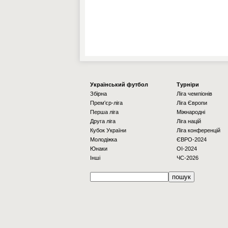
Українcький футбол
Турніри
Збірна
Ліга чемпіонів
Прем'єр-ліга
Ліга Європи
Перша ліга
Міжнародні
Друга ліга
Ліга націй
Кубок України
Ліга конференцій
Молодіжка
ЄВРО-2024
Юнаки
OI-2024
Інші
ЧС-2026