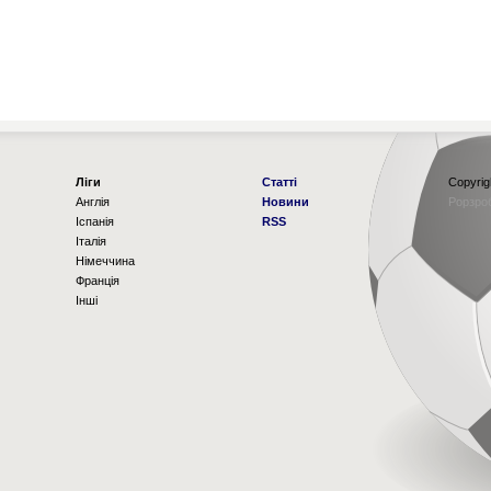
Ліги
Статті
Copyrig
Англія
Новини
Рорзро
Іспанія
RSS
Італія
Німеччина
Франція
Інші