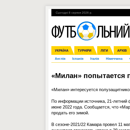
Сьогодні 8 серпня 2026 р.
Гарячі теми
УПЛ, 2-й тур
ВІЙНА
УКРАЇНА
Збірна
Ліга чемпіонів
ЧС-2014
Прем'єр-ліга
ЄВРО-2016
ТУРНІРИ
Ліга Європи
Росія
Перша ліга
ЛІГИ
Міжнародні
Кубок ко
АРХІВ
Дру
Англія
Іспанія
Італія
Німеччина
«Милан» попытается 
«Милан» интересуется полузащитнико
По информации источника, 21-летний 
июне 2022 года. Сообщается, что «Мар
продать его зимой.
В сезоне-2021/22 Камара провел 11 мат