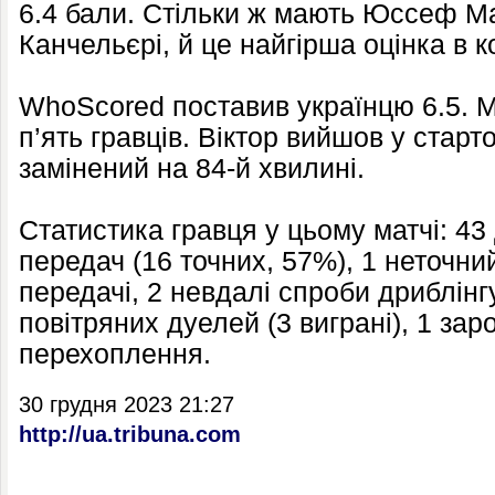
6.4 бали. Стільки ж мають Юссеф М
Канчельєрі, й це найгірша оцінка в к
WhoScored поставив українцю 6.5. 
п’ять гравців. Віктор вийшов у старт
замінений на 84-й хвилині.
Статистика гравця у цьому матчі: 43 
передач (16 точних, 57%), 1 неточний 
передачі, 2 невдалі спроби дриблінгу
повітряних дуелей (3 виграні), 1 за
перехоплення.
30 грудня 2023 21:27
http://ua.tribuna.com