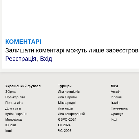
КОМЕНТАРІ
Залишати коментарі можуть лише зареєстрова
Реєстрація
,
Вхід
Українcький футбол
Турніри
Ліги
Збірна
Ліга чемпіонів
Англія
Прем'єр-ліга
Ліга Європи
Іспанія
Перша ліга
Міжнародні
Італія
Друга ліга
Ліга націй
Німеччина
Кубок України
Ліга конференцій
Франція
Молодіжка
ЄВРО-2024
Інші
Юнаки
OI-2024
Інші
ЧС-2026