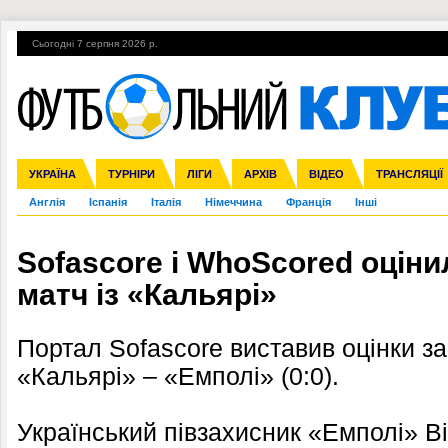
Сьогодні 7 серпня 2026 р.
Гарячі теми
УПЛ, 1-й тур
ВІЙНА
УПЛ-ПЕРЕХОДИ
УКРАЇНА
Збірна
Ліга чемпіонів
ЧС-2014
Прем'єр-ліга
ЄВРО-2016
ТУРНІРИ
Ліга Європи
Росія
Перша ліга
ЛІГИ
Міжнародні
Кубок конфедерацій
АРХІВ
Друга ліга
ВІДЕО
Ліга націй
Кубок України
ЧЄ-2015 (U-21
ТРАНСЛЯЦІЇ
Ліга конф
Англія
Іспанія
Італія
Німеччина
Франція
Інші
Sofascore і WhoScored оціни
матч із «Кальярі»
Портал Sofascore виставив оцінки за 
«Кальярі» – «Емполі» (0:0).
Український півзахисник «Емполі» В