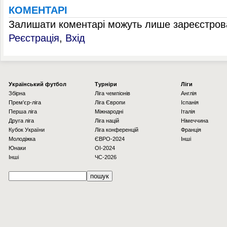
КОМЕНТАРІ
Залишати коментарі можуть лише зареєстрова
Реєстрація
,
Вхід
Українcький футбол
Турніри
Ліги
Збірна
Ліга чемпіонів
Англія
Прем'єр-ліга
Ліга Європи
Іспанія
Перша ліга
Міжнародні
Італія
Друга ліга
Ліга націй
Німеччина
Кубок України
Ліга конференцій
Франція
Молодіжка
ЄВРО-2024
Інші
Юнаки
OI-2024
Інші
ЧС-2026