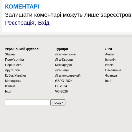
КОМЕНТАРІ
Залишати коментарі можуть лише зареєстрова
Реєстрація
,
Вхід
Українcький футбол
Турніри
Ліги
Збірна
Ліга чемпіонів
Англія
Прем'єр-ліга
Ліга Європи
Іспанія
Перша ліга
Міжнародні
Італія
Друга ліга
Ліга націй
Німеччина
Кубок України
Ліга конференцій
Франція
Молодіжка
ЄВРО-2024
Інші
Юнаки
OI-2024
Інші
ЧС-2026