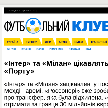
Сьогодні 7 серпня 2026 р.
Гарячі теми
УПЛ, 2-й тур
ВІЙНА
УПЛ-ПЕРЕХОДИ
УКРАЇНА
Збірна
Ліга чемпіонів
ЧС-2014
Прем'єр-ліга
ЄВРО-2016
ТУРНІРИ
Ліга Європи
Росія
Перша ліга
ЛІГИ
Міжнародні
Кубок конфедерацій
АРХІВ
Друга ліга
ВІДЕО
Ліга націй
Кубок України
ЧЄ-2015 (U-21
ТРАНСЛЯЦІЇ
Ліга конф
Англія
Іспанія
Італія
Німеччина
Франція
Інші
«Інтер» та «Мілан» цікавля
«Порту»
«Інтер» та «Мілан» зацікавлені у п
Мехді Таремі. «Россонері» вже зро
про трансфер, яка була відхилена. 
отримати за гравця 30 мільйонів євр