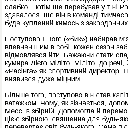
слабко. Потім ще перебував у тіні Ро
здавалося, що він в команді тимчас
буде куплений кимось з закордонних
Поступово Il Toro («бик») набирав м'я
впевненішим в собі, кожен сезон заб
відмовлявся йти. Бажаючи стати спа
кумира Дієго Міліто. Міліто, до речі,
«Расінга» як спортивний директор. І
виявився дуже міцним.
Більше того, поступово він став кап
ватажком. Чому, як зізнається, допо
Мессі в збірній. Допомогла й перемог
цією збірною, священна для будь-як
перевертає світ будь-якого. Саме піс