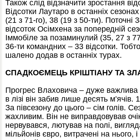
Також слід відзначити зростання відс
Відсотки Лаутаро в останніх сезонах у
(21 з 71-го), 38 (19 з 50-ти). Поточні 
відсоток Осімхена за попередній сезо
Іммобіле за позаминулий (35, 27 з 77
36-ти командних – 33 відсотки. Тобто
шалено додав в останніх турах.
СПАДКОЄМЕЦЬ КРІШТІАНУ ТА ЗЛ
Прогрес Влаховича – дуже важлива 
в лізі він забив лише десять м'ячів. 
За півсезону до цього – сім голів. С
жахливим. Він не виправдовував очі
нервувався, лютував на полі, вигляд
мільйонів євро, витрачені на нього, і