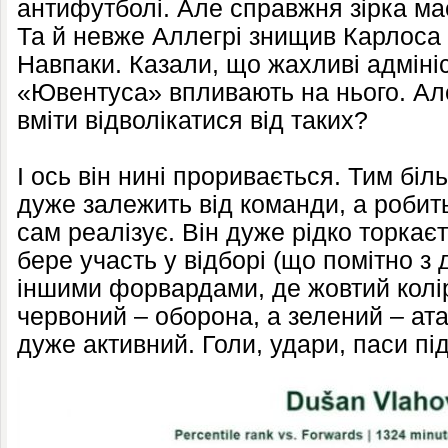
антифутболі. Але справжня зірка має
Та й невже Аллегрі знищив Карлоса
Навпаки. Казали, що жахливі адміні
«Ювентуса» впливають на нього. Але
вміти відволікатися від таких?
І ось він нині проривається. Тим бі
дуже залежить від команди, а робит
сам реалізує. Він дуже рідко торкаєт
бере участь у відборі (що помітно з 
іншими форвардами, де жовтий колір
червоний – оборона, а зелений – ата
дуже активний. Голи, удари, паси під