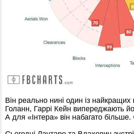
Він реально нині один із найкращих 
Голанн, Гаррі Кейн випереджають йо
А для «Інтера» він набагато більше
Сьогодні Лаутаро та Влахович зустрі