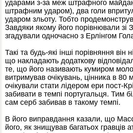
ударами з-за меж штрафного майдан
штрафним ударом), два голи впритул
ударом зльоту. Тобто продемонструв
Завдяки якому його порівнювали зі 
згадували одночасно з Ерлінгом Гол
Такі та будь-які інші порівняння він 
що накладають додаткову відповіда
те, що його називають кумиром моло
витримував очікувань, цінника в 80 м
очікували стати лідером ери пост-Кр
забивати в темпі португальця. Тим б
сам серб забивав в такому темпі.
В його виправдання казали, що Масс
його, як знищував багатьох гравців а