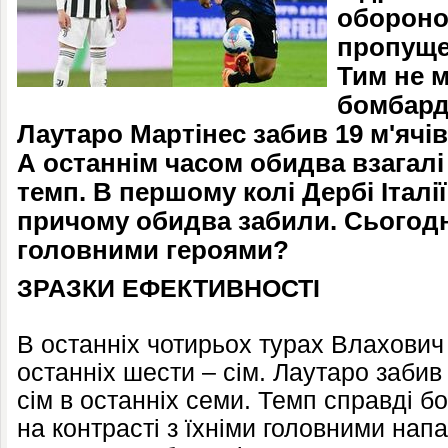
обороною
пропущен
Тим не 
бомбарди
Лаутаро Мартінес забив 19 м'ячів
А останнім часом обидва взагал
темп. В першому колі Дербі Італі
причому обидва забили. Сьогодн
головними героями?
ЗРАЗКИ ЕФЕКТИВНОСТІ
В останніх чотирьох турах Влахович 
останніх шести – сім. Лаутаро забив 
сім в останніх семи. Темп справді б
на контрасті з їхніми головними нап