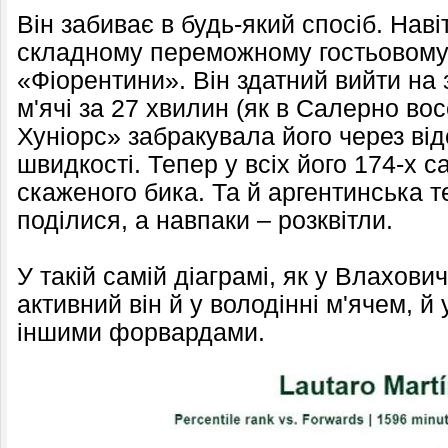
Він забиває в будь-який спосіб. Наві
складному переможному гостьовому 
«Фіорентини». Він здатний вийти на 
м'ячі за 27 хвилин (як в Салерно вос
Хуніорс» забракувала його через від
швидкості. Тепер у всіх його 174-х 
скаженого бика. Та й аргентинська те
поділися, а навпаки – розквітли.
У такій самій діаграмі, як у Влахови
активний він й у володінні м'ячем, й 
іншими форвардами.