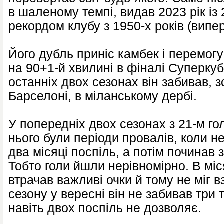
в шаленому темпі, видав 2023 рік із 2
рекордом клубу з 1950-х років (випе
Його дубль приніс камбек і перемогу
на 90+1-й хвилині в фіналі Суперкубк
останніх двох сезонах він забивав, з
Барселоні, в міланському дербі.
У попередніх двох сезонах з 21-м гол
нього були періоди провалів, коли н
два місяці поспіль, а потім починав 
Тобто голи йшли нерівномірно. В міс
втрачав важливі очки й тому не міг в
сезону у вересні він не забивав три 
навіть двох поспіль не дозволяє.