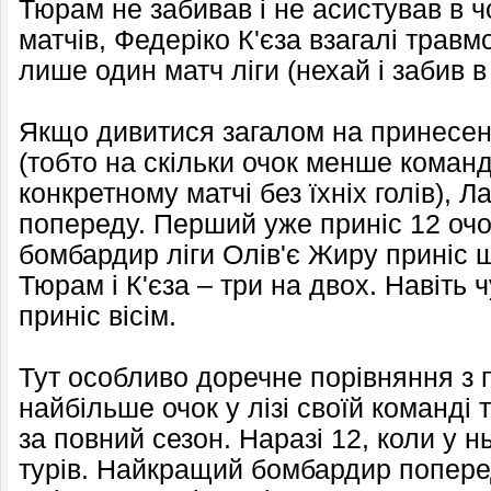
Тюрам не забивав і не асистував в ч
матчів, Федеріко К'єза взагалі травмо
лише один матч ліги (нехай і забив в
Якщо дивитися загалом на принесені 
(тобто на скільки очок менше коман
конкретному матчі без їхніх голів), 
попереду. Перший уже приніс 12 очок
бомбардир ліги Олів'є Жиру приніс ш
Тюрам і К'єза – три на двох. Навіть
приніс вісім.
Тут особливо доречне порівняння з 
найбільше очок у лізі своїй команді 
за повний сезон. Наразі 12, коли у 
турів. Найкращий бомбардир попере