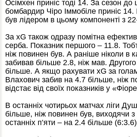
Осімхен приніс тоді 14. За сезон до
бомбардир Чіро Іммобіле приніс 14. 
був лідером в цьому компоненті з 22
За xG також одразу помітна ефектив
серба. Показник першого – 11.8. Тоб
ніж повинен був. А раніше ніколи в ка
забивав більше 2.8, ніж мав. Другого 
більше. А якщо рахувати xG за голам
Влахович забив на 4.7 більше, ніж п
відстає від своїх показників у «Фіор
В останніх чотирьох матчах ліги Душ
більше, ніж повинен був, виходячи з 
останніх п'яти – на 2.4 більше (6:3.6)