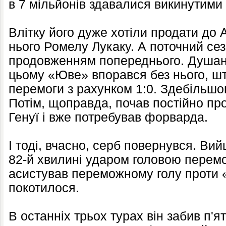
в 7 мільйонів здавалися викинутими 
Влітку його дуже хотіли продати до А
нього Ромелу Лукаку. А поточний сез
продовженням попереднього. Душан н
цьому «Юве» впорався без нього, ш
перемоги з рахунком 1:0. Здебільшо
Потім, щоправда, почав постійно про
Генуї і вже потребував форварда.
І тоді, вчасно, серб повернувся. Вий
82-й хвилині ударом головою перемо
асистував переможному голу проти «
покотилося.
В останніх трьох турах він забив п'я