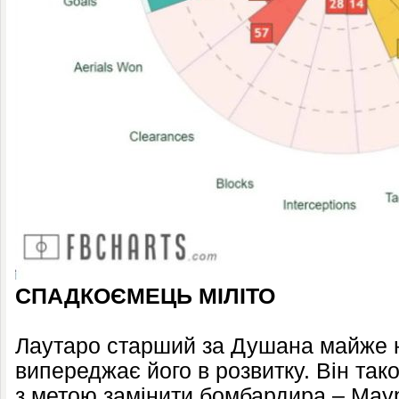
СПАДКОЄМЕЦЬ МІЛІТО
Лаутаро старший за Душана майже на
випереджає його в розвитку. Він так
з метою замінити бомбардира – Маур