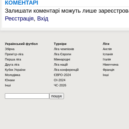
КОМЕНТАРІ
Залишати коментарі можуть лише зареєстрова
Реєстрація
,
Вхід
Українcький футбол
Турніри
Ліги
Збірна
Ліга чемпіонів
Англія
Прем'єр-ліга
Ліга Європи
Іспанія
Перша ліга
Міжнародні
Італія
Друга ліга
Ліга націй
Німеччина
Кубок України
Ліга конференцій
Франція
Молодіжка
ЄВРО-2024
Інші
Юнаки
OI-2024
Інші
ЧС-2026