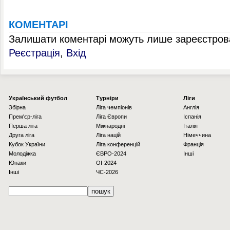
КОМЕНТАРІ
Залишати коментарі можуть лише зареєстрова
Реєстрація
,
Вхід
Українcький футбол
Турніри
Ліги
Збірна
Ліга чемпіонів
Англія
Прем'єр-ліга
Ліга Європи
Іспанія
Перша ліга
Міжнародні
Італія
Друга ліга
Ліга націй
Німеччина
Кубок України
Ліга конференцій
Франція
Молодіжка
ЄВРО-2024
Інші
Юнаки
OI-2024
Інші
ЧС-2026