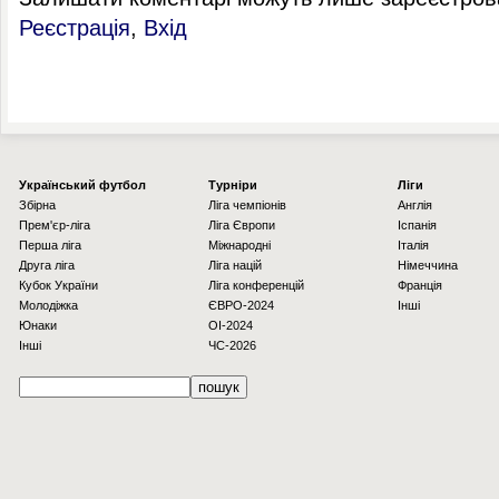
Реєстрація
,
Вхід
Українcький футбол
Турніри
Ліги
Збірна
Ліга чемпіонів
Англія
Прем'єр-ліга
Ліга Європи
Іспанія
Перша ліга
Міжнародні
Італія
Друга ліга
Ліга націй
Німеччина
Кубок України
Ліга конференцій
Франція
Молодіжка
ЄВРО-2024
Інші
Юнаки
OI-2024
Інші
ЧС-2026