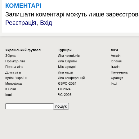
КОМЕНТАРІ
Залишати коментарі можуть лише зареєстрова
Реєстрація
,
Вхід
Українcький футбол
Турніри
Ліги
Збірна
Ліга чемпіонів
Англія
Прем'єр-ліга
Ліга Європи
Іспанія
Перша ліга
Міжнародні
Італія
Друга ліга
Ліга націй
Німеччина
Кубок України
Ліга конференцій
Франція
Молодіжка
ЄВРО-2024
Інші
Юнаки
OI-2024
Інші
ЧС-2026