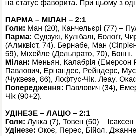
на статус фаворита. При цьому з од
ПАРМА – МІЛАН – 2:1
Голи:
Ман (20), Канчельєрі (77) – Пу
Парма:
Судзукі, Кулібалі, Болоґг, Чи
(Алмквіст, 74), Бернабе, Ман (Сіпрієн
59), Міхейле (Дельпрато, 70), Бонні.
Мілан:
Меньян, Калабрія (Емерсон Ро
Павлович, Ернандес, Рейндерс, Мус
(Чуквезе, 86), Лофтус-Чік, Леау, Ока
Попередження:
Павлович (34), Емер
Чік (90+2).
УДІНЕЗЕ – ЛАЦІО – 2:1
Голи:
Лукка (7), Товен (50) – Ісаксен 
Удінезе:
Окоє, Перес, Бійол, Джаннет