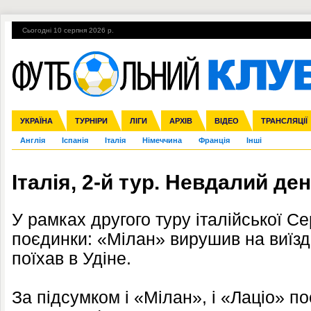
Сьогодні 10 серпня 2026 р.
Гарячі теми
УПЛ, 2-й тур
ВІЙНА
УПЛ-ПЕРЕХОДИ
УКРАЇНА
Збірна
Ліга чемпіонів
ЧС-2014
Прем'єр-ліга
ЄВРО-2016
ТУРНІРИ
Ліга Європи
Росія
Перша ліга
ЛІГИ
Міжнародні
Кубок конфедерацій
АРХІВ
Друга ліга
ВІДЕО
Ліга націй
Кубок України
ЧЄ-2015 (U-21
ТРАНСЛЯЦІЇ
Ліга конф
Англія
Іспанія
Італія
Німеччина
Франція
Інші
Італія, 2-й тур. Невдалий де
У рамках другого туру італійської Се
поєдинки: «Мілан» вирушив на виїзд
поїхав в Удіне.
За підсумком і «Мілан», і «Лаціо» 