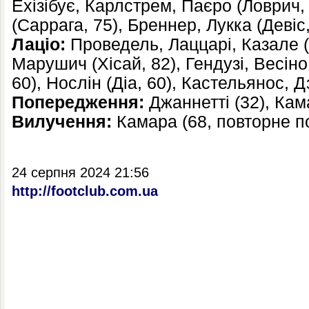
Ехізібує, Карлстрем, Паєро (Ловрич,
(Саррага, 75), Бреннер, Лукка (Девіс,
Лаціо:
Проведель, Лаццарі, Казале (
Марушич (Хісай, 82), Гендузі, Весін
60), Нослін (Діа, 60), Кастельянос, Д
Попередження:
Джаннетті (32), Кама
Вилучення:
Камара (68, повторне п
24 серпня 2024 21:56
http://footclub.com.ua