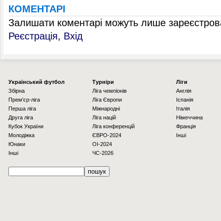
КОМЕНТАРІ
Залишати коментарі можуть лише зареєстрова
Реєстрація
,
Вхід
Українcький футбол
Турніри
Ліги
Збірна
Ліга чемпіонів
Англія
Прем'єр-ліга
Ліга Європи
Іспанія
Перша ліга
Міжнародні
Італія
Друга ліга
Ліга націй
Німеччина
Кубок України
Ліга конференцій
Франція
Молодіжка
ЄВРО-2024
Інші
Юнаки
OI-2024
Інші
ЧС-2026