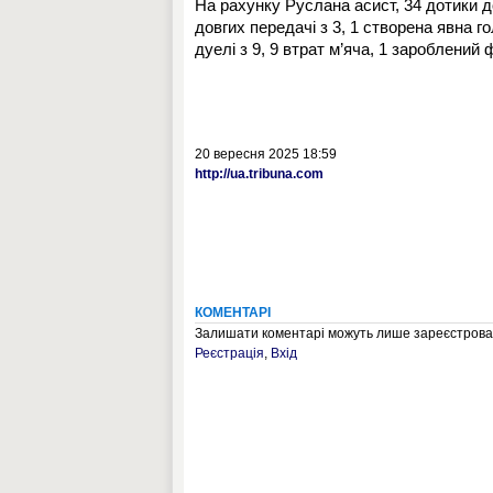
На рахунку Руслана асист, 34 дотики до
довгих передачі з 3, 1 створена явна г
дуелі з 9, 9 втрат м’яча, 1 зароблений 
20 вересня 2025 18:59
http://ua.tribuna.com
КОМЕНТАРІ
Залишати коментарі можуть лише зареєстрован
Реєстрація
,
Вхід