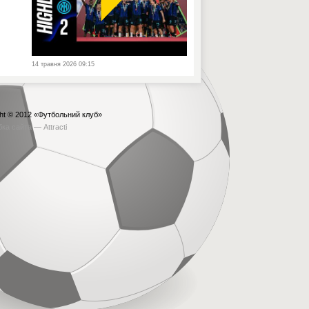
14 травня 2026 09:15
ht © 2012
«Футбольний клуб»
бка сайта —
Attracti