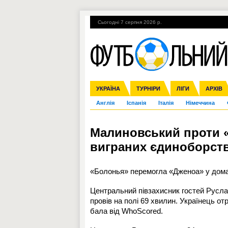
Сьогодні 7 серпня 2026 р.
Гарячі теми
УПЛ, 1-й тур
ВІЙНА
УКРАЇНА
Збірна
Ліга чемпіонів
ЧС-2014
Прем'єр-ліга
ЄВРО-2016
ТУРНІРИ
Ліга Європи
Росія
Перша ліга
ЛІГИ
Міжнародні
Кубок ко
АРХІВ
Дру
Англія
Іспанія
Італія
Німеччина
Малиновський проти «Б
виграних єдиноборст
«Болонья» перемогла «Дженоа» у домаш
Центральний півзахисник гостей Русла
провів на полі 69 хвилин. Українець от
бала від WhoScored.