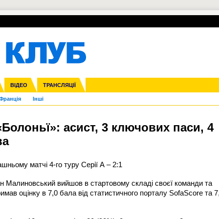
УПЛ-ПЕРЕХОДИ
СКРИЖАЛІ
ЄВРОКУБКИ
Зол
нфедерацій
га ліга
ВІДЕО
Ліга націй
Кубок України
ЧЄ-2015 (U-21)
ТРАНСЛЯЦІЇ
Ліга конференцій
Молодіжка
Копа Америка
ЄВРО-2024
Юнаки
ЧС-2018
Інші
OI-2024
ЄВРО-2020
ЧС-2026
Ч
Франція
Інші
олоньї»: асист, 3 ключових паси, 4
ва
ньому матчі 4-го туру Серії А – 2:1
н Малиновський вийшов в стартовому складі своєї команди та
римав оцінку в 7,0 бала від статистичного порталу SofaScore та 7