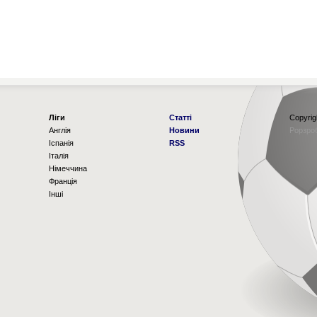
Ліги
Статті
Copyrig
Англія
Новини
Рорзро
Іспанія
RSS
Італія
Німеччина
Франція
Інші