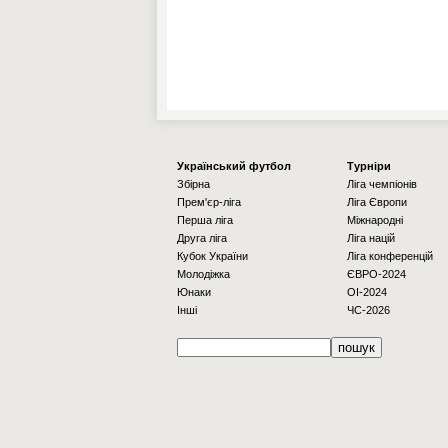
Українcький футбол
Турніри
Збірна
Ліга чемпіонів
Прем'єр-ліга
Ліга Європи
Перша ліга
Міжнародні
Друга ліга
Ліга націй
Кубок України
Ліга конференцій
Молодіжка
ЄВРО-2024
Юнаки
OI-2024
Інші
ЧС-2026