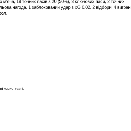
 м’яча, 18 точних пасів з 20 (90%), 3 ключових паси, 2 точних
ольова нагода, 1 заблокований удар з xG 0,02, 2 відбори, 4 вигра
фол.
і користувачі.