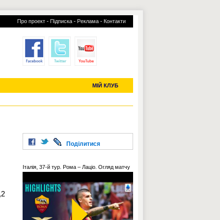
-
-
-
Про проект
Підписка
Реклама
Контакти
отий КЛУБ
УСІ ТРАНСФЕРИ
С-2019 (U-20)
ЧС-2022
МІЙ КЛУБ
Поділитися
Італія, 37-й тур. Рома – Лаціо. Огляд матчу
,2