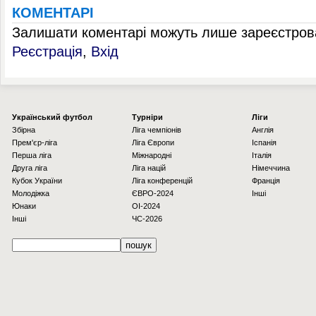
КОМЕНТАРІ
Залишати коментарі можуть лише зареєстрова
Реєстрація
,
Вхід
Українcький футбол
Турніри
Ліги
Збірна
Ліга чемпіонів
Англія
Прем'єр-ліга
Ліга Європи
Іспанія
Перша ліга
Міжнародні
Італія
Друга ліга
Ліга націй
Німеччина
Кубок України
Ліга конференцій
Франція
Молодіжка
ЄВРО-2024
Інші
Юнаки
OI-2024
Інші
ЧС-2026