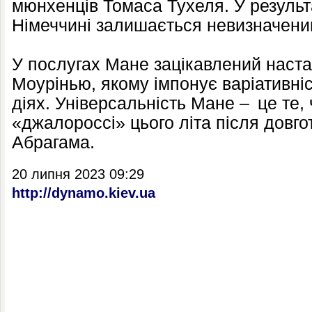
мюнхенців Томаса Тухеля. У результ
Німеччині залишається невизначени
У послугах Мане зацікавлений наст
Моурінью, якому імпонує варіативні
діях. Універсальність Мане – це те,
«джалороссі» цього літа після довг
Абрагама.
20 липня 2023 09:29
http://dynamo.kiev.ua