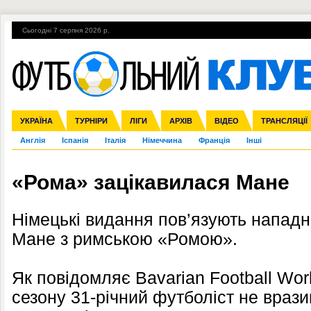
Сьогодні 7 серпня 2026 р.
Гарячі теми
УПЛ, 1-й тур
ВІЙНА
УПЛ-ПЕРЕХОДИ
УКРАЇНА
Збірна
Ліга чемпіонів
ЧС-2014
Прем'єр-ліга
ЄВРО-2016
ТУРНІРИ
Ліга Європи
Росія
Перша ліга
ЛІГИ
Міжнародні
Кубок конфедерацій
АРХІВ
Друга ліга
ВІДЕО
Ліга націй
Кубок України
ЧЄ-2015 (U-21
ТРАНСЛЯЦІЇ
Ліга конф
Англія
Іспанія
Італія
Німеччина
Франція
Інші
«Рома» зацікавилася Мане
Німецькі видання пов’язують нападн
Мане з римською «Ромою».
Як повідомляє Bavarian Football Wor
сезону 31-річний футболіст не врази