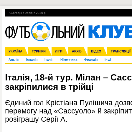
Сьогодні 6 серпня 2026 р.
Гарячі теми
УПЛ, 1-й тур
ВІЙНА
УПЛ-ПЕРЕХОДИ
УКРАЇНА
Збірна
Ліга чемпіонів
ЧС-2014
Прем'єр-ліга
ЄВРО-2016
ТУРНІРИ
Ліга Європи
Росія
Перша ліга
ЛІГИ
Міжнародні
Кубок конфедерацій
АРХІВ
Друга ліга
ВІДЕО
Ліга націй
Кубок України
ЧЄ-2015 (U-21
ТРАНСЛЯЦІЇ
Ліга конф
Англія
Іспанія
Італія
Німеччина
Франція
Інші
Італія, 18-й тур. Мілан – Сас
закріпилися в трійці
Єдиний гол Крістіана Пулішича дозв
перемогу над «Сассуоло» й закріпити
розіграшу Серії А.