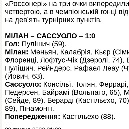
«Россонері» на три очки випередили
четвертою, а в чемпіонській гонці ві
на дев’ять турнірних пунктів.
МІЛАН – САССУОЛО – 1:0
Гол:
Пулішич (59).
Мілан:
Меньян, Калабрія, Кьєр (Сіми
Флоренці, Лофтус-Чік (Дзеролі, 74), 
Пулішич, Рейндерс, Рафаел Леау (Чу
(Йович, 63).
Сассуоло:
Консільї, Толян, Феррарі,
Педерсен, Байрамі (Вольпато, 65), М
(Сейде, 89), Берарді (Кастільєхо, 70
89), Пінамонті.
Попередження:
Кастільехо (88).