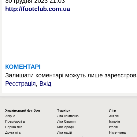
30 грудня 2023 21:03
http://footclub.com.ua
КОМЕНТАРІ
Залишати коментарі можуть лише зареєстрова
Реєстрація
,
Вхід
Українcький футбол
Турніри
Ліги
Збірна
Ліга чемпіонів
Англія
Прем'єр-ліга
Ліга Європи
Іспанія
Перша ліга
Міжнародні
Італія
Друга ліга
Ліга націй
Німеччина