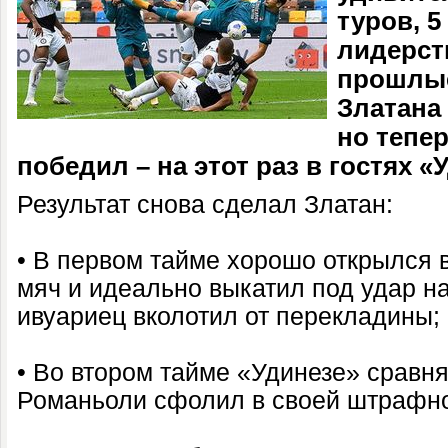
туров, 5
лидерст
прошлы
Златана 
но тепе
победил – на этот раз в гостях «
Результат снова сделал Златан:
• В первом тайме хорошо открылся
мяч и идеально выкатил под удар н
ивуариец вколотил от перекладины;
• Во втором тайме «Удинезе» сравня
Романьоли сфолил в своей штрафн