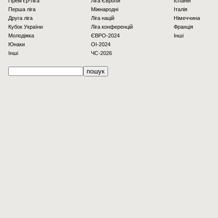
Прем'єр-ліга
Ліга Європи
Іспанія
Перша ліга
Міжнародні
Італія
Друга ліга
Ліга націй
Німеччина
Кубок України
Ліга конференцій
Франція
Молодіжка
ЄВРО-2024
Інші
Юнаки
OI-2024
Інші
ЧС-2026