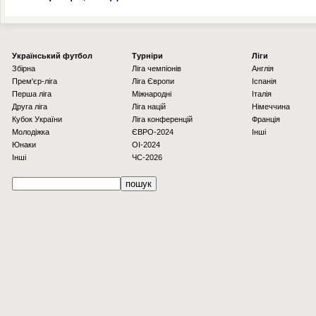
Українcький футбол
Турніри
Ліги
Збірна
Ліга чемпіонів
Англія
Прем'єр-ліга
Ліга Європи
Іспанія
Перша ліга
Міжнародні
Італія
Друга ліга
Ліга націй
Німеччина
Кубок України
Ліга конференцій
Франція
Молодіжка
ЄВРО-2024
Інші
Юнаки
OI-2024
Інші
ЧС-2026