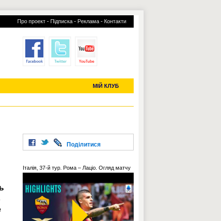
-
-
-
Про проект
Підписка
Реклама
Контакти
отий КЛУБ
УСІ ТРАНСФЕРИ
С-2019 (U-20)
ЧС-2022
МІЙ КЛУБ
Поділитися
Італія, 37-й тур. Рома – Лаціо. Огляд матчу
ь
в
е