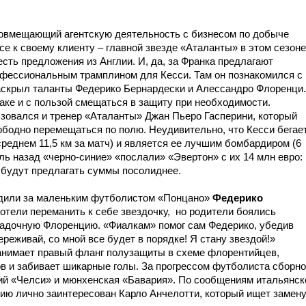
совмещающий агентскую деятельность с бизнесом по добыче
се к своему клиенту – главной звезде «Аталанты» в этом сезоне
есть предложения из Англии. И, да, за Франка предлагают
офессиональным трамплином для Кесси. Там он познакомился с
аскрыл таланты Федерико Бернардески и Алессандро Флоренци.
таке и с пользой смещаться в защиту при необходимости.
ьзовался и тренер «Аталанты» Джан Пьеро Гасперини, который
ободно перемещаться по полю. Неудивительно, что Кесси бегае
среднем 11,5 км за матч) и является ее лучшим бомбардиром (6
ель назад «черно-синие» «послали» «Эвертон» с их 14 млн евро:
 будут предлагать суммы посолиднее.
едили за маленьким футболистом «Понцано»
Федерико
отели переманить к себе звездочку, но родители боялись
загадочную Флоренцию. «Фиалкам» помог сам Федерико, убедив
реживай, со мной все будет в порядке! Я стану звездой!»
анимает правый фланг полузащиты в схеме флорентийцев,
ов и забивает шикарные голы. За прогрессом футболиста сборн
ий «Челси» и мюнхенская «Бавария». По сообщениям итальянск
нию лично заинтересован Карло Анчелотти, который ищет замен