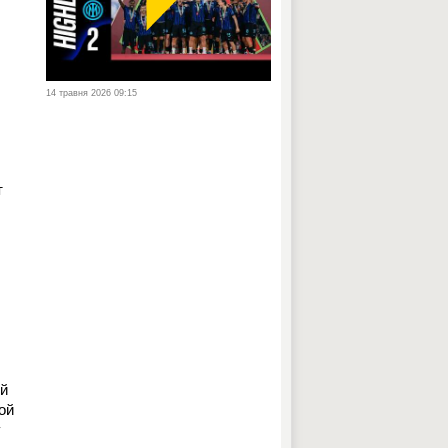
14 травня 2026 09:15
т
ой
ой
у