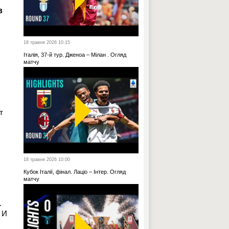
в
18 травня 2026 10:15
Італія, 37-й тур. Дженоа – Мілан . Огляд
матчу
т
18 травня 2026 10:00
Кубок Італії, фінал. Лаціо – Інтер. Огляд
матчу
.
 И