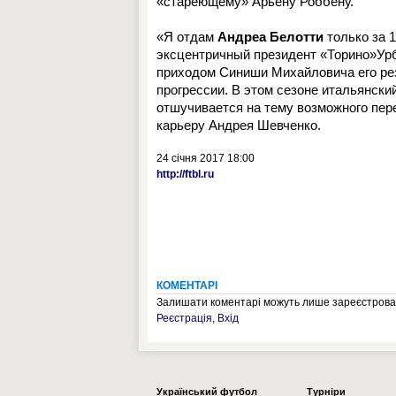
«стареющему» Арьену Роббену.
«Я отдам
Андреа Белотти
только за 1
эксцентричный президент «Торино»Урб
приходом Синиши Михайловича его рез
прогрессии. В этом сезоне итальянск
отшучивается на тему возможного пере
карьеру Андрея Шевченко.
24 січня 2017 18:00
http://ftbl.ru
КОМЕНТАРІ
Залишати коментарі можуть лише зареєстрован
Реєстрація
,
Вхід
Українcький футбол
Турніри