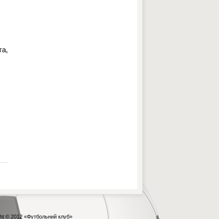
та,
ht © 2012
«Футбольний клуб»