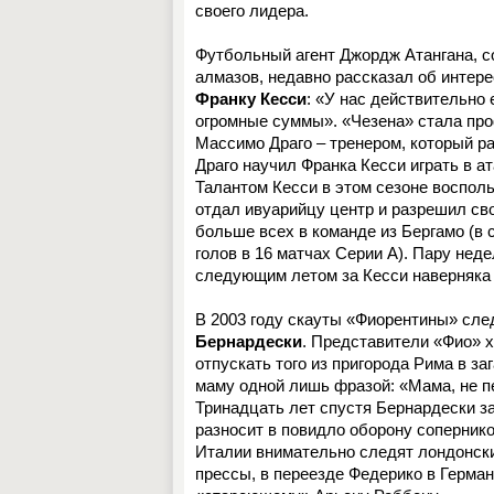
своего лидера.
Футбольный агент Джордж Атангана, 
алмазов, недавно рассказал об интере
Франку Кесси
: «У нас действительно 
огромные суммы». «Чезена» стала пр
Массимо Драго – тренером, который р
Драго научил Франка Кесси играть в а
Талантом Кесси в этом сезоне воспол
отдал ивуарийцу центр и разрешил св
больше всех в команде из Бергамо (в 
голов в 16 матчах Серии А). Пару нед
следующим летом за Кесси наверняка
В 2003 году скауты «Фиорентины» сл
Бернардески
. Представители «Фио» х
отпускать того из пригорода Рима в 
маму одной лишь фразой: «Мама, не пе
Тринадцать лет спустя Бернардески з
разносит в повидло оборону соперник
Италии внимательно следят лондонск
прессы, в переезде Федерико в Герма