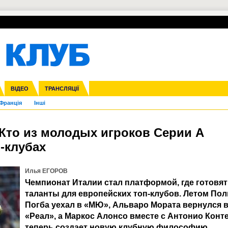
УПЛ-ПЕРЕХОДИ
СКРИЖАЛІ
ЄВРОКУБКИ
Зол
нфедерацій
га ліга
ВІДЕО
Ліга націй
Кубок України
ЧЄ-2015 (U-21)
ТРАНСЛЯЦІЇ
Ліга конференцій
Молодіжка
Копа Америка
ЄВРО-2024
Юнаки
ЧС-2018
Інші
OI-2024
ЄВРО-2020
ЧС-2026
Ч
Франція
Інші
Кто из молодых игроков Серии А
-клубах
Илья ЕГОРОВ
Чемпионат Италии стал платформой, где готовят
таланты для европейских топ-клубов. Летом Пол
Погба уехал в «МЮ», Альваро Мората вернулся 
«Реал», а Маркос Алонсо вместе с Антонио Конт
теперь создает новую клубную философию