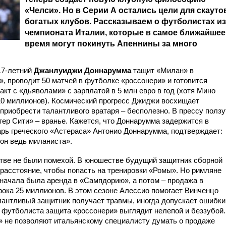
«Челси». Но в Серии А остались цели для скауто
богатых клубов. Рассказываем о футболистах из
чемпионата Италии, которые в самое ближайшее
время могут покинуть Апеннины за много
17-летний
Джанлуиджи Доннарумма
тащит «Милан» в
, проводит 50 матчей в футболке «россонери» и готовится
кт с «дьяволами» с зарплатой в 5 млн евро в год (хотя Мино
10 миллионов). Космический прогресс Джиджи восхищает
приобрести талантливого вратаря – бесполезно. В прессу ползу
ер Сити» – вранье. Кажется, что Доннарумма задержится в
арь греческого «Астераса» Антонио Доннарумма, подтверждает:
он ведь миланиста».
тве не были помехой. В юношестве будущий защитник сборной
расстояние, чтобы попасть на тренировки «Ромы». Но римляне
сначала была аренда в «Сампдорию», а потом – продажа в
рока 25 миллионов. В этом сезоне Алессио помогает Винченцо
антливый защитник получает травмы, иногда допускает ошибки
о футболиста защита «россонери» выглядит нелепой и беззубой.
» не позволяют итальянскому специалисту думать о продаже