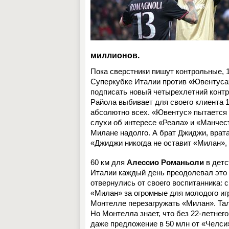
миллионов.
Пока сверстники пишут контрольные, 
Суперкубке Италии против «Ювентуса»
подписать новый четырехлетний контра
Райола выбивает для своего клиента 
абсолютно всех. «Ювентус» пытается 
слухи об интересе «Реала» и «Манчест
Милане надолго. А брат Джиджи, врат
«Джиджи никогда не оставит «Милан», 
60 км для
Алессио Романьоли
в детс
Италии каждый день преодолевал это 
отвернулись от своего воспитанника: 
«Милан» за огромные для молодого иг
Монтелле перезагружать «Милан». Тал
Но Монтелла знает, что без 22-летнег
даже предложение в 50 млн от «Челси