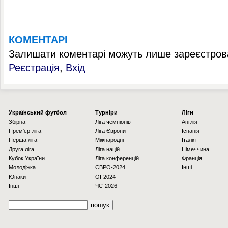
КОМЕНТАРІ
Залишати коментарі можуть лише зареєстрова
Реєстрація
,
Вхід
Українcький футбол
Турніри
Ліги
Збірна
Ліга чемпіонів
Англія
Прем'єр-ліга
Ліга Європи
Іспанія
Перша ліга
Міжнародні
Італія
Друга ліга
Ліга націй
Німеччина
Кубок України
Ліга конференцій
Франція
Молодіжка
ЄВРО-2024
Інші
Юнаки
OI-2024
Інші
ЧС-2026