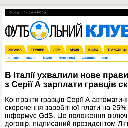
Сьогодні 10 серпня 2026 р.
Гарячі теми
УПЛ, 2-й тур
ВІЙНА
УПЛ-ПЕРЕХОДИ
УКРАЇНА
Збірна
Ліга чемпіонів
ЧС-2014
Прем'єр-ліга
ЄВРО-2016
ТУРНІРИ
Ліга Європи
Росія
Перша ліга
ЛІГИ
Міжнародні
Кубок конфедерацій
АРХІВ
Друга ліга
ВІДЕО
Ліга націй
Кубок України
ЧЄ-2015 (U-21
ТРАНСЛЯЦІЇ
Ліга конф
Англія
Іспанія
Італія
Німеччина
Франція
Інші
В Італії ухвалили нове прави
з Серії А зарплати гравців 
Контракти гравців Серії А автомати
скорочення заробітної плати на 25% у
інформує GdS. Це положення включе
договір, підписаний президентом Ліг