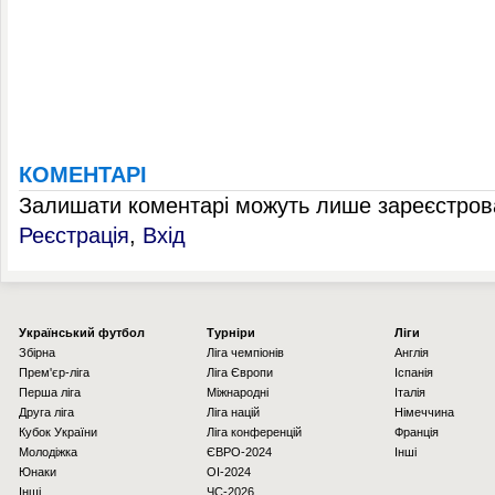
КОМЕНТАРІ
Залишати коментарі можуть лише зареєстрова
Реєстрація
,
Вхід
Українcький футбол
Турніри
Ліги
Збірна
Ліга чемпіонів
Англія
Прем'єр-ліга
Ліга Європи
Іспанія
Перша ліга
Міжнародні
Італія
Друга ліга
Ліга націй
Німеччина
Кубок України
Ліга конференцій
Франція
Молодіжка
ЄВРО-2024
Інші
Юнаки
OI-2024
Інші
ЧС-2026