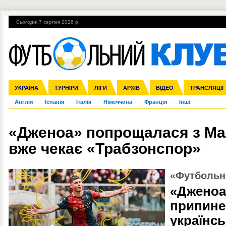
Сьогодні 7 серпня 2026 р.
Гарячі теми
УПЛ, 1-й тур
ВІЙНА
УПЛ-ПЕРЕХОДИ
УКРАЇНА
Збірна
Ліга чемпіонів
ЧС-2014
Прем'єр-ліга
ЄВРО-2016
ТУРНІРИ
Ліга Європи
Росія
Перша ліга
ЛІГИ
Міжнародні
Кубок конфедерацій
АРХІВ
Друга ліга
ВІДЕО
Ліга націй
Кубок України
ЧЄ-2015 (U-21
ТРАНСЛЯЦІЇ
Ліга конф
Англія
Іспанія
Італія
Німеччина
Франція
Інші
«Дженоа» попрощалася з Ма
вже чекає «Трабзонспор»
«Футбольн
«Дженоа
припине
українс