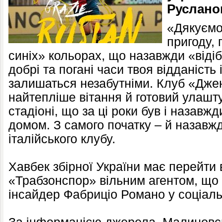
Руслано
«Дякуємо
пригоду,
синіх» кольорах, що назавжди «відіб’
добрі та погані часи твоя відданість
залишаться незабутніми. Клуб «Дже
найтепліше вітання й готовий улашт
стадіоні, що за ці роки був і назавж
домом. З самого початку – й назавжд
італійського клубу.
Хавбек збірної України має перейти 
«Трабзонспор» вільним агентом, що 
інсайдер Фабриціо Романо у соціаль