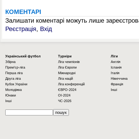
КОМЕНТАРІ
Залишати коментарі можуть лише зареєстрова
Реєстрація
,
Вхід
Українcький футбол
Турніри
Ліги
Збірна
Ліга чемпіонів
Англія
Прем'єр-ліга
Ліга Європи
Іспанія
Перша ліга
Міжнародні
Італія
Друга ліга
Ліга націй
Німеччина
Кубок України
Ліга конференцій
Франція
Молодіжка
ЄВРО-2024
Інші
Юнаки
OI-2024
Інші
ЧС-2026