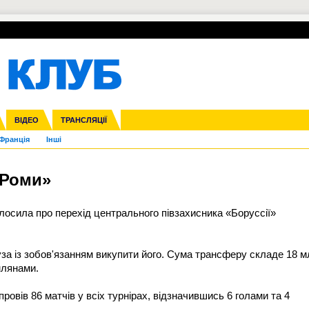
УПЛ-ПЕРЕХОДИ
СКРИЖАЛІ
ЄВРОКУБКИ
Зол
нфедерацій
га ліга
ВІДЕО
Ліга націй
Кубок України
ЧЄ-2015 (U-21)
ТРАНСЛЯЦІЇ
Ліга конференцій
Молодіжка
Копа Америка
ЄВРО-2024
Юнаки
ЧС-2018
Інші
OI-2024
ЄВРО-2020
ЧС-2026
Ч
Франція
Інші
«Роми»
лосила про перехід центрального півзахисника «Боруссії»
за із зобов'язанням викупити його. Сума трансферу складе 18 м
млянами.
овів 86 матчів у всіх турнірах, відзначившись 6 голами та 4