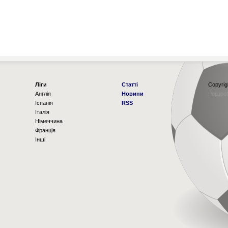
Ліги
Статті
Copyrig
Англія
Новини
Рорзро
Іспанія
RSS
Італія
Німеччина
Франція
Інші