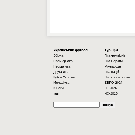
Українcький футбол
Турніри
Збірна
Ліга чемпіонів
Прем'єр-ліга
Ліга Європи
Перша ліга
Міжнародні
Друга ліга
Ліга націй
Кубок України
Ліга конференцій
Молодіжка
ЄВРО-2024
Юнаки
OI-2024
Інші
ЧС-2026