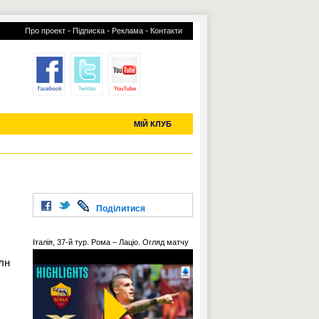
-
-
-
Про проект
Підписка
Реклама
Контакти
отий КЛУБ
УСІ ТРАНСФЕРИ
С-2019 (U-20)
ЧС-2022
МІЙ КЛУБ
Поділитися
Італія, 37-й тур. Рома – Лаціо. Огляд матчу
лн