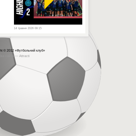
14 травня 2026 09:15
ht © 2012
«Футбольний клуб»
бка сайта —
Attracti