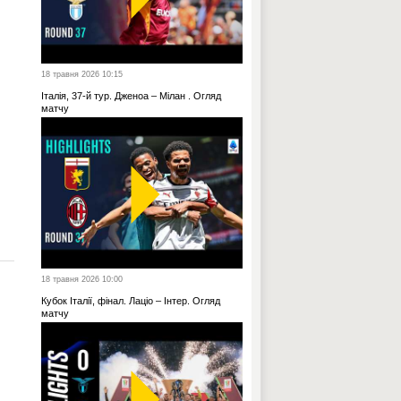
18 травня 2026 10:15
Італія, 37-й тур. Дженоа – Мілан . Огляд
матчу
18 травня 2026 10:00
Кубок Італії, фінал. Лаціо – Інтер. Огляд
матчу