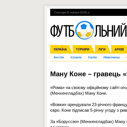
Сьогодні 8 серпня 2026 р.
Гарячі теми
УПЛ, 2-й тур
ВІЙНА
УКРАЇНА
Збірна
Ліга чемпіонів
ЧС-2014
Прем'єр-ліга
ЄВРО-2016
ТУРНІРИ
Ліга Європи
Росія
Перша ліга
ЛІГИ
Міжнародні
Кубок ко
АРХІВ
Дру
Англія
Іспанія
Італія
Німеччина
Ману Коне – гравець 
«Рома» на своєму офіційному сайті ого
(Менхенгладбах) Ману Коне.
«Вовки» орендували 23-річного францу
євро. Коне підписав 5-річну угоду з ри
За «Боруссію» (Менхенгладбах) Ману пр