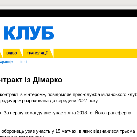
УПЛ-ПЕРЕХОДИ
СКРИЖАЛІ
ЄВРОКУБКИ
Зол
нфедерацій
га ліга
ВІДЕО
Ліга націй
Кубок України
ЧЄ-2015 (U-21)
ТРАНСЛЯЦІЇ
Ліга конференцій
Молодіжка
Копа Америка
ЄВРО-2024
Юнаки
ЧС-2018
Інші
OI-2024
ЄВРО-2020
ЧС-2026
Ч
Франція
Інші
тракт із Дімарко
онтракт із «Інтером», повідомляє прес-служба міланського клуб
ерадзуррі» розрахована до середини 2027 року.
». За першу команду виступає з літа 2018-го. Його трансферна
ї оборонець узяв участь у 15 матчах, в яких відзначився трьома