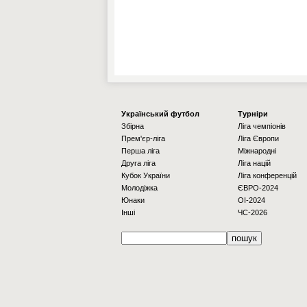
Українcький футбол
Турніри
Збірна
Ліга чемпіонів
Прем'єр-ліга
Ліга Європи
Перша ліга
Міжнародні
Друга ліга
Ліга націй
Кубок України
Ліга конференцій
Молодіжка
ЄВРО-2024
Юнаки
OI-2024
Інші
ЧС-2026