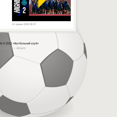
14 травня 2026 09:15
ht © 2012
«Футбольний клуб»
бка сайта —
Attracti