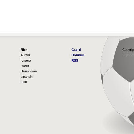
Ліги
Статті
Copyrig
Англія
Новини
Рорзро
Іспанія
RSS
Італія
Німеччина
Франція
Інші