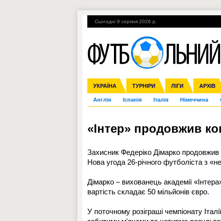
Сьогодні 9 серпня 2026 р.
Гарячі теми
УПЛ, 2-й тур
ВІЙНА
УКРАЇНА
Збірна
Ліга чемпіонів
ЧС-2014
Прем'єр-ліга
ЄВРО-2016
ТУРНІРИ
Ліга Європи
Росія
Перша ліга
ЛІГИ
Міжнародні
Кубок ко
АРХІВ
Дру
Англія
Іспанія
Італія
Німеччина
«Інтер» продовжив кон
Захисник Федеріко Дімарко продовжив к
Нова угода 26-річного футболіста з «н
Дімарко – вихованець академії «Інтера
вартість складає 50 мільйонів євро.
У поточному розіграші чемпіонату Італі