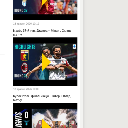
18 травня 2026 10:15
Італія, 37-й тур. Дженоа – Мілан . Огляд
матчу
18 травня 2026 10:00
Кубок Італії, фінал. Лаціо – Інтер. Огляд
матчу