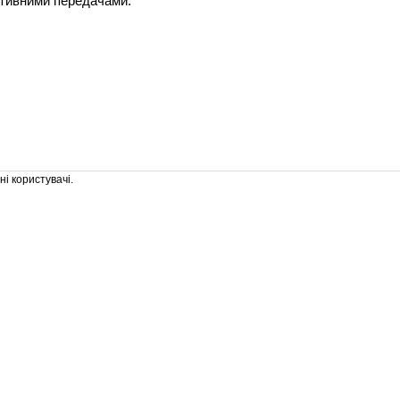
ативними передачами.
і користувачі.