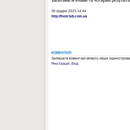
забитими м'ячами та чотирма результ
30 грудня 2023 14:44
http://footclub.com.ua
КОМЕНТАРІ
Залишати коментарі можуть лише зареєстрован
Реєстрація
,
Вхід