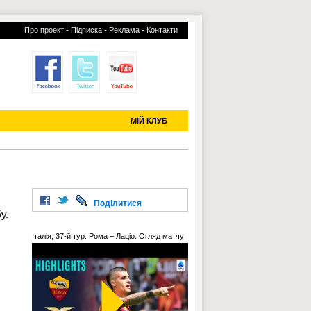
-
-
-
Про проект
Підписка
Реклама
Контакти
отий КЛУБ
УСІ ТРАНСФЕРИ
С-2019 (U-20)
ЧС-2022
МІЙ КЛУБ
Поділитися
у.
Італія, 37-й тур. Рома – Лаціо. Огляд матчу