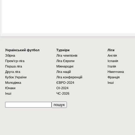
Українcький футбол
Турніри
Ліги
Збірна
Ліга чемпіонів
Англія
Прем'єр-ліга
Ліга Європи
Іспанія
Перша ліга
Міжнародні
Італія
Друга ліга
Ліга націй
Німеччина
Кубок України
Ліга конференцій
Франція
Молодіжка
ЄВРО-2024
Інші
Юнаки
OI-2024
Інші
ЧС-2026