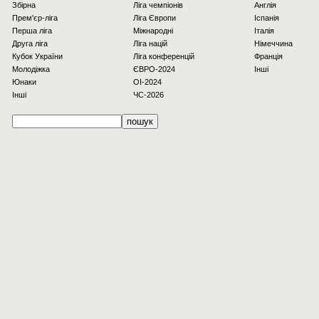
Збірна
Ліга чемпіонів
Англія
Прем'єр-ліга
Ліга Європи
Іспанія
Перша ліга
Міжнародні
Італія
Друга ліга
Ліга націй
Німеччина
Кубок України
Ліга конференцій
Франція
Молодіжка
ЄВРО-2024
Інші
Юнаки
OI-2024
Інші
ЧС-2026