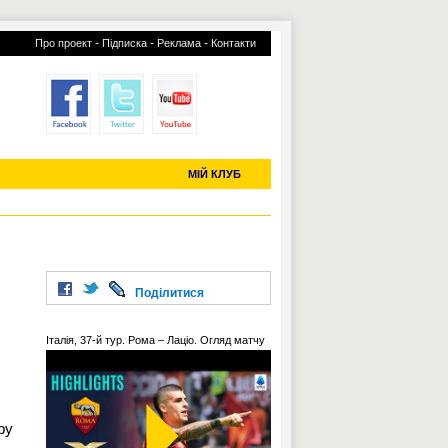
-
-
-
Про проект
Підписка
Реклама
Контакти
отий КЛУБ
УСІ ТРАНСФЕРИ
С-2019 (U-20)
ЧС-2022
МІЙ КЛУБ
Поділитися
Італія, 37-й тур. Рома – Лаціо. Огляд матчу
ру