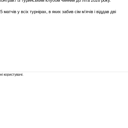
контракт із туринським клубом чинний до літа 2026 року.
матчів у всіх турнірах, в яких забив сім м'ячів і віддав дві
і користувачі.