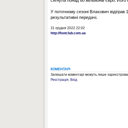
сягнула понад 80 мільйонів євро. Його 
У поточному сезоні Влахович відіграв 15 
результативні передачі.
31 грудня 2022 22:02
http://footclub.com.ua
КОМЕНТАРІ
Залишати коментарі можуть лише зареєстрован
Реєстрація
,
Вхід