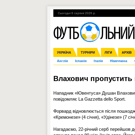
Сьогодні 6 серпня 2026 р.
Гарячі теми
УПЛ, 1-й тур
ВІЙНА
УКРАЇНА
Збірна
Ліга чемпіонів
ЧС-2014
Прем'єр-ліга
ЄВРО-2016
ТУРНІРИ
Ліга Європи
Росія
Перша ліга
ЛІГИ
Міжнародні
Кубок ко
АРХІВ
Дру
Англія
Іспанія
Італія
Німеччина
Влахович пропустить 
Нападник «Ювентуса» Душан Влахович 
повідомляє La Gazzetta dello Sport.
Форвард відновлюється після пошкодже
«Кремонезе» (4 січня), «Удінезе» (7 січн
Нагадаємо, 22-річний серб перейшов до