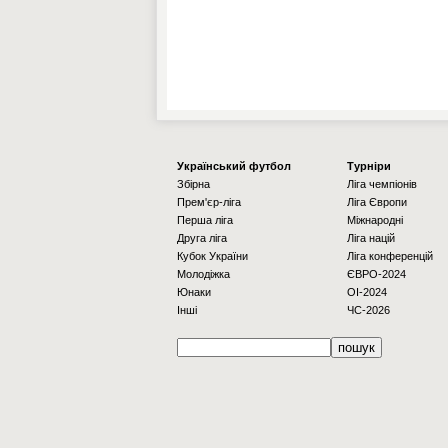
Українcький футбол
Турніри
Збірна
Ліга чемпіонів
Прем'єр-ліга
Ліга Європи
Перша ліга
Міжнародні
Друга ліга
Ліга націй
Кубок України
Ліга конференцій
Молодіжка
ЄВРО-2024
Юнаки
OI-2024
Інші
ЧС-2026