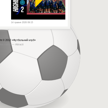
14 травня 2026 09:15
ht © 2012
«Футбольний клуб»
бка сайта —
Attracti