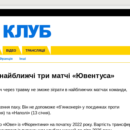
УПЛ-ПЕРЕХОДИ
СКРИЖАЛІ
ЄВРОКУБКИ
Зол
нфедерацій
га ліга
ВІДЕО
Ліга націй
Кубок України
ЧЄ-2015 (U-21)
ТРАНСЛЯЦІЇ
Ліга конференцій
Молодіжка
Копа Америка
ЄВРО-2024
Юнаки
ЧС-2018
Інші
OI-2024
ЄВРО-2020
ЧС-2026
Ч
Франція
Інші
найближчі три матчі «Ювентуса»
через травму не зможе зіграти в найближчих матчах команди,
ння паху. Він не допоможе «б'янконері» у поєдинках проти
я) та «Наполі» (13 січня).
 «Юве» із «Фіорентини» на початку 2022 року. Вартість трансфе