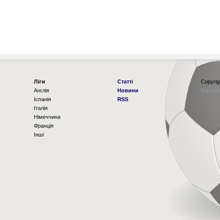
Ліги
Статті
Copyrig
Англія
Новини
Рорзро
Іспанія
RSS
Італія
Німеччина
Франція
Інші