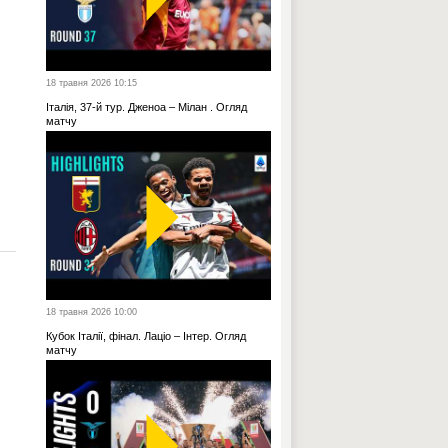
18 травня 2026 10:15
Італія, 37-й тур. Дженоа – Мілан . Огляд
матчу
18 травня 2026 10:00
Кубок Італії, фінал. Лаціо – Інтер. Огляд
матчу