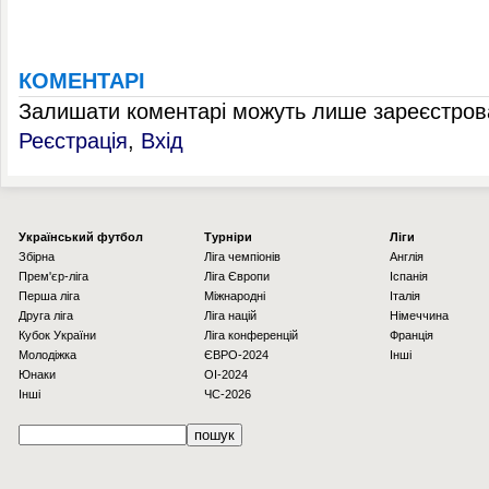
КОМЕНТАРІ
Залишати коментарі можуть лише зареєстрова
Реєстрація
,
Вхід
Українcький футбол
Турніри
Ліги
Збірна
Ліга чемпіонів
Англія
Прем'єр-ліга
Ліга Європи
Іспанія
Перша ліга
Міжнародні
Італія
Друга ліга
Ліга націй
Німеччина
Кубок України
Ліга конференцій
Франція
Молодіжка
ЄВРО-2024
Інші
Юнаки
OI-2024
Інші
ЧС-2026