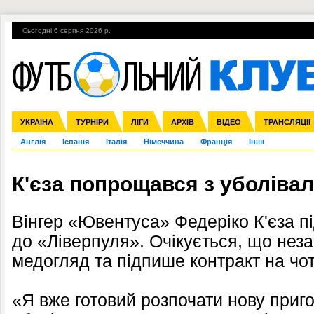
Сьогодні 6 серпня 2026 р.
Гарячі теми
УПЛ, 1-й тур
ВІЙНА
УПЛ-ПЕРЕХОДИ
УКРАЇНА
Збірна
Ліга чемпіонів
ЧС-2014
Прем'єр-ліга
ЄВРО-2016
ТУРНІРИ
Ліга Європи
Росія
Перша ліга
ЛІГИ
Міжнародні
Кубок конфедерацій
АРХІВ
Друга ліга
ВІДЕО
Ліга націй
Кубок України
ЧЄ-2015 (U-21
ТРАНСЛЯЦІЇ
Ліга конф
Англія
Іспанія
Італія
Німеччина
Франція
Інші
К'єза попрощався з уболів
Вінгер «Ювентуса» Федеріко К'єза п
до «Ліверпуля». Очікується, що нез
медогляд та підпише контракт на чо
«Я вже готовий розпочати нову приг