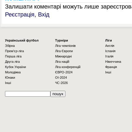
Залишати коментарі можуть лише зареєстрова
Реєстрація
,
Вхід
Українcький футбол
Турніри
Ліги
Збірна
Ліга чемпіонів
Англія
Прем'єр-ліга
Ліга Європи
Іспанія
Перша ліга
Міжнародні
Італія
Друга ліга
Ліга націй
Німеччина
Кубок України
Ліга конференцій
Франція
Молодіжка
ЄВРО-2024
Інші
Юнаки
OI-2024
Інші
ЧС-2026