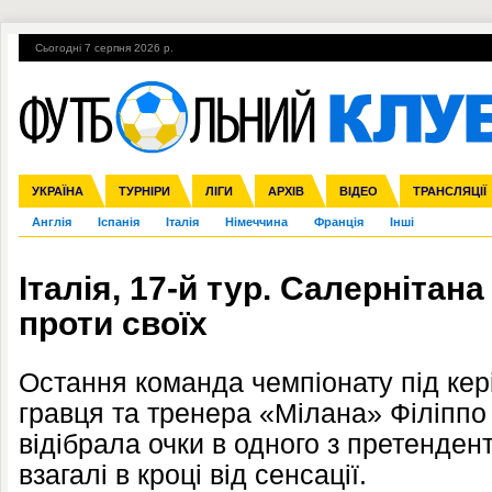
Сьогодні 7 серпня 2026 р.
Гарячі теми
УПЛ, 1-й тур
ВІЙНА
УПЛ-ПЕРЕХОДИ
УКРАЇНА
Збірна
Ліга чемпіонів
ЧС-2014
Прем'єр-ліга
ЄВРО-2016
ТУРНІРИ
Ліга Європи
Росія
Перша ліга
ЛІГИ
Міжнародні
Кубок конфедерацій
АРХІВ
Друга ліга
ВІДЕО
Ліга націй
Кубок України
ЧЄ-2015 (U-21
ТРАНСЛЯЦІЇ
Ліга конф
Англія
Іспанія
Італія
Німеччина
Франція
Інші
Італія, 17-й тур. Салернітана 
проти своїх
Остання команда чемпіонату під ке
гравця та тренера «Мілана» Філіппо 
відібрала очки в одного з претендент
взагалі в кроці від сенсації.