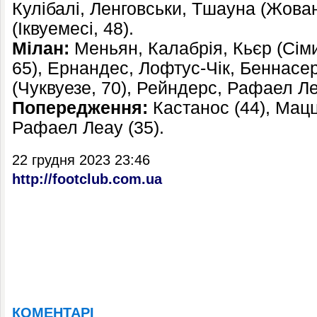
Кулібалі, Ленговськи, Тшауна (Жован
(Іквуемесі, 48).
Мілан:
Меньян, Калабрія, Кьєр (Сіми
65), Ернандес, Лофтус-Чік, Беннасер
(Чуквуезе, 70), Рейндерс, Рафаел Л
Попередження:
Кастанос (44), Маццо
Рафаел Леау (35).
22 грудня 2023 23:46
http://footclub.com.ua
КОМЕНТАРІ