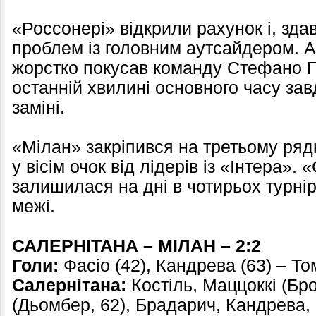
«Россонері» відкрили рахунок і, зда
проблем із головним аутсайдером. А
жорстко покусав команду Стефано Пі
останній хвилині основного часу зав
заміні.
«Мілан» закріпився на третьому ряд
у вісім очок від лідерів із «Інтера».
залишилася на дні в чотирьох турнір
межі.
САЛЕРНІТАНА – МІЛАН – 2:2
Голи:
Фасіо (42), Кандрева (63) – Том
Салернітана:
Костіль, Маццоккі (Бро
(Дьомбер, 62), Брадарич, Кандрева, 